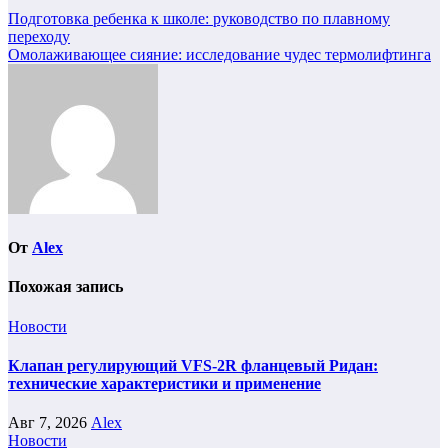
Навигация
Подготовка ребенка к школе: руководство по плавному
переходу
по
Омолаживающее сияние: исследование чудес термолифтинга
записям
От
Alex
Похожая запись
Новости
Клапан регулирующий VFS-2R фланцевый Ридан:
технические характеристики и применение
Авг 7, 2026
Alex
Новости