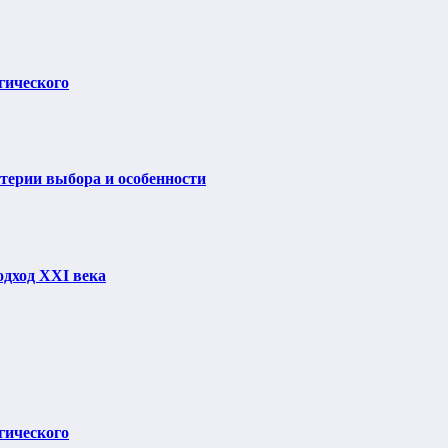
гического
итерии выбора и особенности
одход XXI века
гического