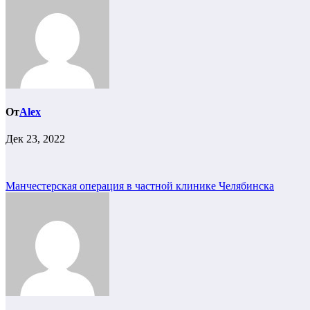
От
Alex
Дек 23, 2022
Навигация
Манчестерская операция в частной клинике Челябинска
по
записям