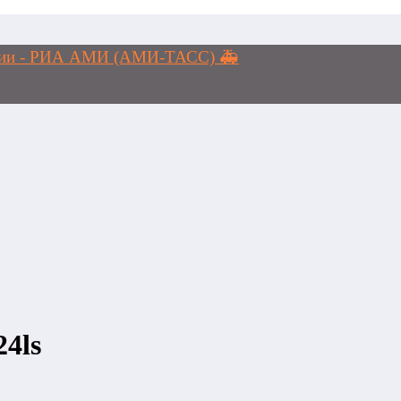
логии - РИА АМИ (АМИ-ТАСС) 🚑
24ls