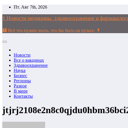
Перейти
Пт. Авг 7th, 2026
к
содержимому
⚕️ Новости медицины, здравоохранения и фармако
🏥 Всё что нужно знать, что бы быть на пульсе. 💊
Новости
Все о вакцинах
Здравоохранение
Наука
Бизнес
Регионы
Разное
В мире
Контакты
jtjrj2108e2n8c0qjdu0hbm36bci