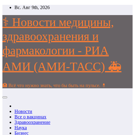
Перейти
Вс. Авг 9th, 2026
к
содержимому
⚕️ Новости медицины,
здравоохранения и
фармакологии - РИА
АМИ (АМИ-ТАСС) 🚑
🏥 Всё что нужно знать, что бы быть на пульсе. 💊
Новости
Все о вакцинах
Здравоохранение
Наука
Бизнес