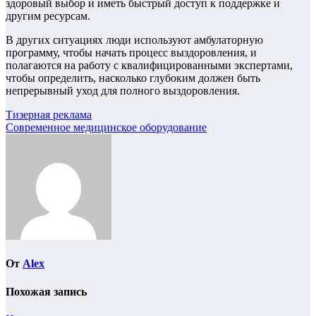
здоровый выбор и иметь быстрый доступ к поддержке и
другим ресурсам.
В других ситуациях люди используют амбулаторную
программу, чтобы начать процесс выздоровления, и
полагаются на работу с квалифицированными экспертами,
чтобы определить, насколько глубоким должен быть
непрерывный уход для полного выздоровления.
Навигация
Тизерная реклама
Современное медицинское оборудование
по
записям
От
Alex
Похожая запись