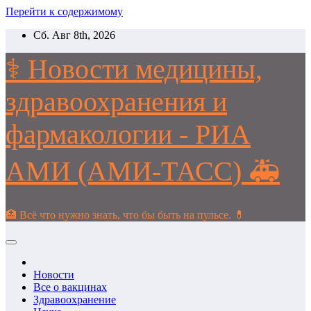
Перейти к содержимому
Сб. Авг 8th, 2026
⚕️ Новости медицины,
здравоохранения и
фармакологии - РИА
АМИ (АМИ-ТАСС) 🚑
🏥 Всё что нужно знать, что бы быть на пульсе. 💊
Новости
Все о вакцинах
Здравоохранение