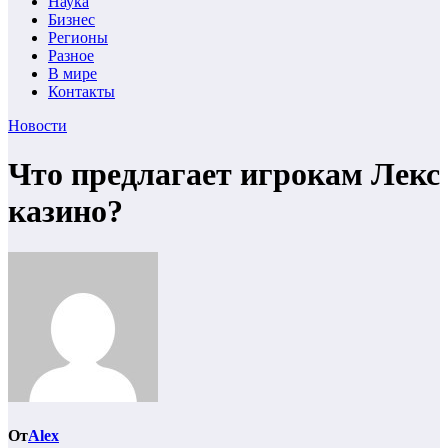
Наука
Бизнес
Регионы
Разное
В мире
Контакты
Новости
Что предлагает игрокам Лекс
казино?
От
Alex