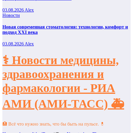
03.08.2026
Alex
Новости
Новая современная стоматология: технологии, комфорт и
подход XXI века
03.08.2026
Alex
⚕️ Новости медицины,
здравоохранения и
фармакологии - РИА
АМИ (АМИ-ТАСС) 🚑
🏥 Всё что нужно знать, что бы быть на пульсе. 💊