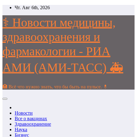
Перейти
Чт. Авг 6th, 2026
к
содержимому
⚕️ Новости медицины,
здравоохранения и
фармакологии - РИА
АМИ (АМИ-ТАСС) 🚑
🏥 Всё что нужно знать, что бы быть на пульсе. 💊
Новости
Все о вакцинах
Здравоохранение
Наука
Бизнес