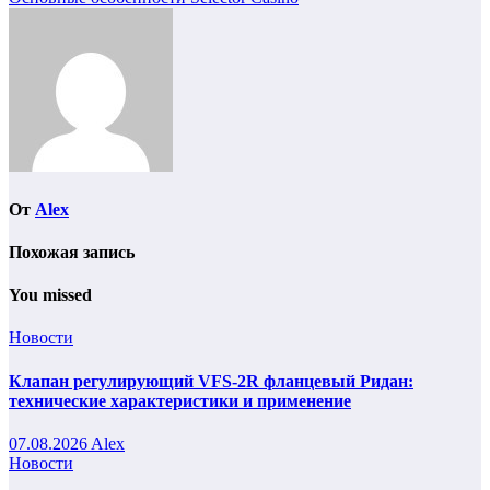
Навигация
по
записям
От
Alex
Похожая запись
You missed
Новости
Клапан регулирующий VFS-2R фланцевый Ридан:
технические характеристики и применение
07.08.2026
Alex
Новости