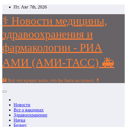
Перейти
Пт. Авг 7th, 2026
к
содержимому
⚕️ Новости медицины,
здравоохранения и
фармакологии - РИА
АМИ (АМИ-ТАСС) 🚑
🏥 Всё что нужно знать, что бы быть на пульсе. 💊
Новости
Все о вакцинах
Здравоохранение
Наука
Бизнес