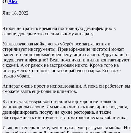
От
Alex
Янв 18, 2022
Чтобы не тратить время на постоянную дезинфекцию в
салоне, доверьте это специальному аппарату.
Ультразвуковая мойка легко уберёт все загрязнения и
стерилизует инструменты. Пренебрежение чистотой может
нанести непоправимый вред репутации салона. Вдруг клиент
подхватит инфекцию? Ведь ножнички и пилки контактируют
с кожей. А от ранок не застрахован никто. Кроме того на
инструментах остаются остатки рабочего сырья. Его тоже
нужно убрать.
Аппарат очень прост в использовании. А пока он работает, вы
сможете взять ещё больше клиентов.
Кстати, ультразвуковой стерилизатор хорош не только в
маникюрном салоне. Им можно чистить ювелирные изделия,
дезинфицировать посуду на кухне ресторана, а также
обеззараживать инструмент в стоматологических кабинетах.
Итак, вы теперь знаете, зачем нужна ультразвуковая мойка. Но
как выбрать хороший аппарат? Расскажем в нашей статье.