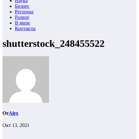
Наука
Бизнес
Регионы
Разное
В мире
Контакты
shutterstock_248455522
От
Alex
Окт 13, 2021