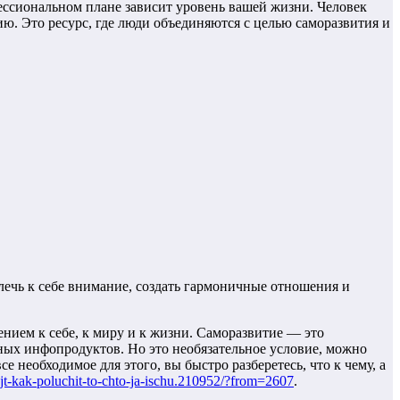
фессиональном плане зависит уровень вашей жизни. Человек
. Это ресурс, где люди объединяются с целью саморазвития и
лечь к себе внимание, создать гармоничные отношения и
ением к себе, к миру и к жизни. Саморазвитие — это
зных инфопродуктов. Но это необязательное условие, можно
 необходимое для этого, вы быстро разберетесь, что к чему, а
sajt-kak-poluchit-to-chto-ja-ischu.210952/?from=2607
.