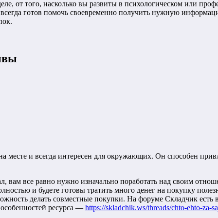
еле, от того, насколько вы развиты в психологическом или про
всегда готов помочь своевременно получить нужную информацию
пок.
ивы
 на месте и всегда интересен для окружающих. Он способен прив
ал, вам все равно нужно изначально поработать над своим отнош
олностью и будете готовы тратить много денег на покупку поле
ожность делать совместные покупки. На форуме Складчик есть все
и особенностей ресурса —
https://skladchik.ws/threads/chto-ehto-za-