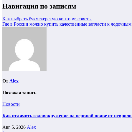
Навигация по записям
Как выбрать букмекерскую контору: советы
Где в России можно купить качественные запчасти к лодочным
От
Alex
Похожая запись
Новости
Как отличить головокружение на нервной почве от невроло
Авг 5, 2026
Alex