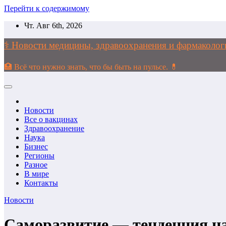
Перейти к содержимому
Чт. Авг 6th, 2026
⚕️ Новости медицины, здравоохранения и фармако
🏥 Всё что нужно знать, что бы быть на пульсе. 💊
Новости
Все о вакцинах
Здравоохранение
Наука
Бизнес
Регионы
Разное
В мире
Контакты
Новости
Саморазвитие — тенденция н