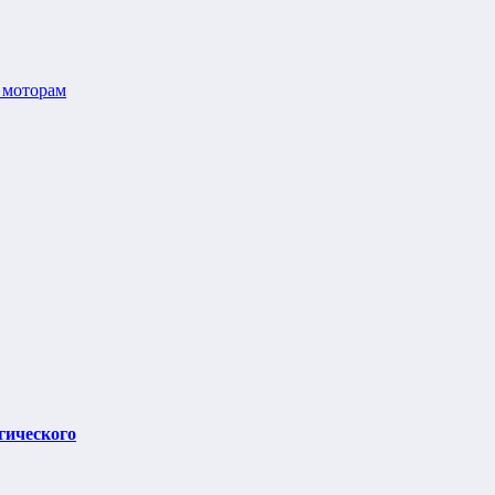
 моторам
гического