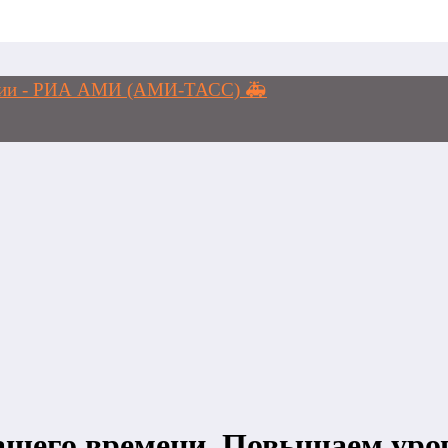
логии - РИА АМИ (АМИ-ТАСС) 🚑
ашего времени. Повышаем уров