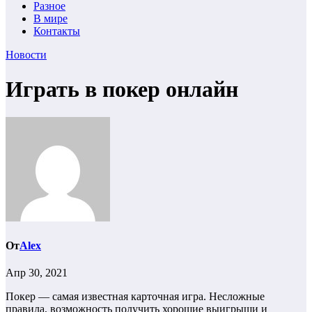
Разное
В мире
Контакты
Новости
Играть в покер онлайн
От
Alex
Апр 30, 2021
Покер — самая известная карточная игра. Несложные
правила, возможность получить хорошие выигрыши и