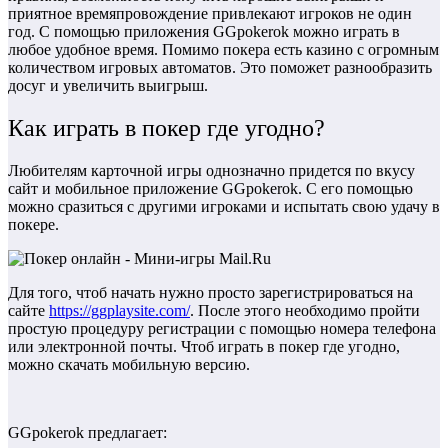
приятное времяпровождение привлекают игроков не один
год. С помощью приложения GGpokerok можно играть в
любое удобное время. Помимо покера есть казино с огромным
количеством игровых автоматов. Это поможет разнообразить
досуг и увеличить выигрыш.
Как играть в покер где угодно?
Любителям карточной игры однозначно придется по вкусу
сайт и мобильное приложение GGpokerok. С его помощью
можно сразиться с другими игроками и испытать свою удачу в
покере.
Для того, чтоб начать нужно просто зарегистрироваться на
сайте
https://ggplaysite.com/
. После этого необходимо пройти
простую процедуру регистрации с помощью номера телефона
или электронной почты. Чтоб играть в покер где угодно,
можно скачать мобильную версию.
GGpokerok предлагает: