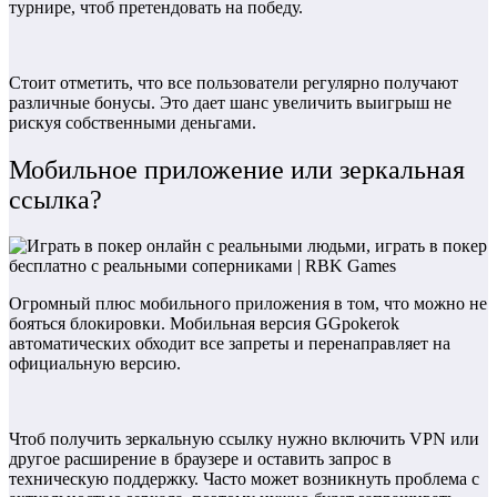
турнире, чтоб претендовать на победу.
Стоит отметить, что все пользователи регулярно получают
различные бонусы. Это дает шанс увеличить выигрыш не
рискуя собственными деньгами.
Мобильное приложение или зеркальная
ссылка?
Огромный плюс мобильного приложения в том, что можно не
бояться блокировки. Мобильная версия GGpokerok
автоматических обходит все запреты и перенаправляет на
официальную версию.
Чтоб получить зеркальную ссылку нужно включить VPN или
другое расширение в браузере и оставить запрос в
техническую поддержку. Часто может возникнуть проблема с