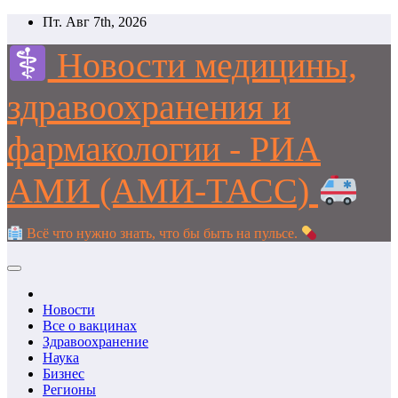
Перейти
Пт. Авг 7th, 2026
к
содержимому
Новости медицины,
здравоохранения и
фармакологии - РИА
АМИ (АМИ-ТАСС)
Всё что нужно знать, что бы быть на пульсе.
Новости
Все о вакцинах
Здравоохранение
Наука
Бизнес
Регионы