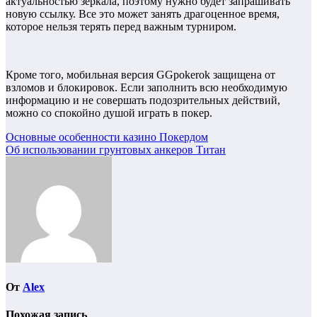
актуальностью зеркала, поэтому нужно будет запрашивать
новую ссылку. Все это может занять драгоценное время,
которое нельзя терять перед важным турниром.
Кроме того, мобильная версия GGpokerok защищена от
взломов и блокировок. Если заполнить всю необходимую
информацию и не совершать подозрительных действий,
можно со спокойно душой играть в покер.
Навигация
Основные особенности казино Покердом
Об использовании грунтовых анкеров Титан
по
записям
От
Alex
Похожая запись