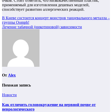
очков. Стоит отметить, что низкокачественный пластик,
применяемый для изготовления дешевых моделей,
способствует развитию аллергических реакций.
Навигация
В Киеве состоится концерт монстров танцевального металла –
группы Oomph!
по
Лечение табачной (никотиновой) зависимости
записям
От
Alex
Похожая запись
Новости
Как отличить головокружение на нервной почве от
неврологического