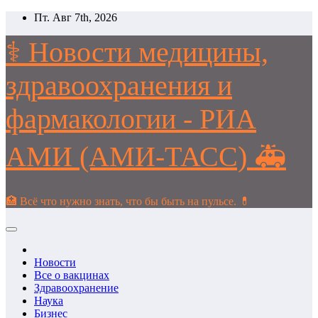
Перейти
Пт. Авг 7th, 2026
к
содержимому
⚕️ Новости медицины,
здравоохранения и
фармакологии - РИА
АМИ (АМИ-ТАСС) 🚑
🏥 Всё что нужно знать, что бы быть на пульсе. 💊
Новости
Все о вакцинах
Здравоохранение
Наука
Бизнес