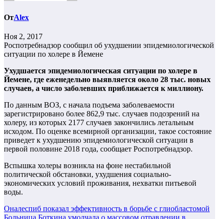
От
Alex
Ноя 2, 2017
Роспотребнадзор сообщил об ухудшении эпидемиологической
ситуации по холере в Йемене
Ухудшается эпидемиологическая ситуации по холере в
Йемене, где еженедельно выявляется около 28 тыс. новых
случаев, а число заболевших приближается к миллиону.
По данным ВОЗ, с начала подъема заболеваемости
зарегистрировано более 862,9 тыс. случаев подозрений на
холеру, из которых 2177 случаев закончились летальным
исходом. По оценке всемирной организации, такое состояние
приведет к ухудшению эпидемиологической ситуации в
первой половине 2018 года, сообщает Роспотребнадзор.
Вспышка холеры возникла на фоне нестабильной
политической обстановки, ухудшения социально-
экономических условий проживания, нехватки питьевой
воды.
Навигация
Оналеспиб показал эффективность в борьбе с глиобластомой
Больница Боткина умолчала о массовом отравлении в