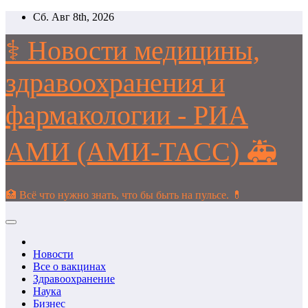
Перейти
Сб. Авг 8th, 2026
к
содержимому
⚕️ Новости медицины,
здравоохранения и
фармакологии - РИА
АМИ (АМИ-ТАСС) 🚑
🏥 Всё что нужно знать, что бы быть на пульсе. 💊
Новости
Все о вакцинах
Здравоохранение
Наука
Бизнес