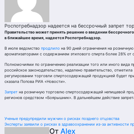
Роспотребнадзор надеется на бессрочный запрет т
Правительство может принять решение о введении бессрочног
в ближайшее время, надеется Роспотребнадзор.
В июле ведомство
продлило
на 90 дней ограничения на розничну
ароматизаторами с содержанием этилового спирта более 28% от 
Полномочиями по ограничению реализации того или иного вида пр
российское законодательство, наделено правительство, отметила 
регулировании торговли спиртосодержащей продукцией будет прин
сказала Попова РИА «Новости».
Запрет
на розничную торговлю спиртосодержащей непищевой прод
регионов средством «Боярышник». В дальнейшем действие запрет
Навигация
Ученые предупредили мужчин о рисках позднего отцовства
Эксперты заявили о рисках в здравоохранении из-за активности п
по
От
Alex