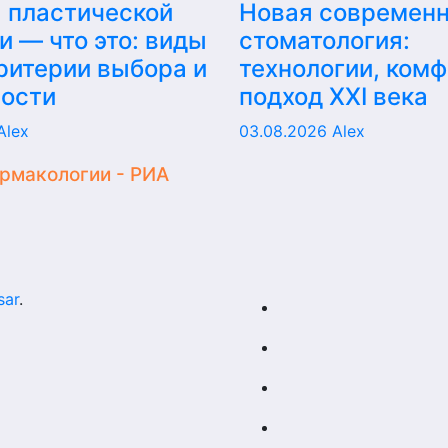
 пластической
Новая современ
и — что это: виды
стоматология:
критерии выбора и
технологии, комф
ности
подход XXI века
Alex
03.08.2026
Alex
армакологии - РИА
sar
.