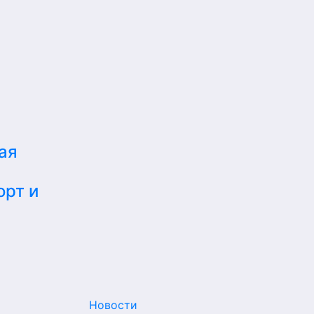
ая
орт и
Новости