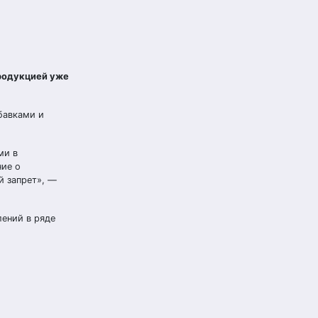
родукцией уже
бавками и
ми в
ние о
й запрет», —
ений в ряде