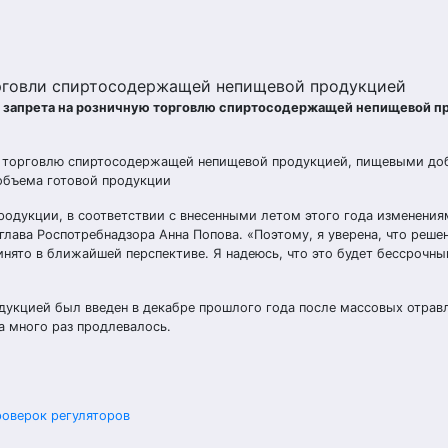
орговли спиртосодержащей непищевой продукцией
о запрета на розничную торговлю спиртосодержащей непищевой п
ю торговлю спиртосодержащей непищевой продукцией, пищевыми до
объема готовой продукции
одукции, в соответствии с внесенными летом этого года изменения
глава Роспотребнадзора Анна Попова. «Поэтому, я уверена, что реше
ято в ближайшей перспективе. Я надеюсь, что это будет бессрочны
укцией был введен в декабре прошлого года после массовых отравл
а много раз продлевалось.
роверок регуляторов