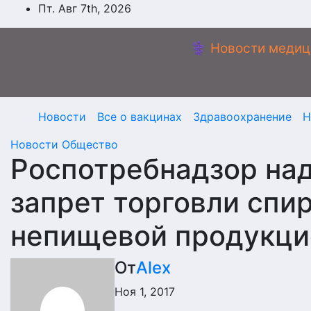
Перейти
Пт. Авг 7th, 2026
к
содержимому
⚕️ Новости медиц
Новости
Все о вакцинах
Здравоохранение
Н
Новости
Общество
Роспотребнадзор над
запрет торговли сп
непищевой продукци
От
Alex
Ноя 1, 2017