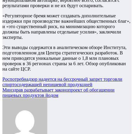
муниципальном автопарке, вероятнее всего, согласятся с
результатами проверки и не их будут оспаривать.
«Регуляторное бремя может создавать дополнительные
издержки при производстве важнейших общественных благ»,
и «это существенный риск, на минимизацию которого
должны быть направлены отдельные усилия», заключили
эксперты.
Эти выводы содержатся в аналитическом обзоре Института,
подготовленном для Центра стратегических разработок. В
нем приводятся уникальные данные о 1,8 млн плановых
проверок в 36 регионах страны за 6 лет. Обзор опубликован
на сайте ЦСР.
Навигация
Роспотребнадзор надеется на бессрочный запрет торговли
спиртосодержащей непищевой продукцией
по
Минздрав разрабатывает законопроект об обогащении
записям
пищевых продуктов йодом