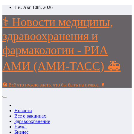
Перейти
Пн. Авг 10th, 2026
к
содержимому
⚕️ Новости медицины,
здравоохранения и
фармакологии - РИА
АМИ (АМИ-ТАСС) 🚑
🏥 Всё что нужно знать, что бы быть на пульсе. 💊
Новости
Все о вакцинах
Здравоохранение
Наука
Бизнес