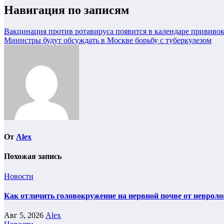
Навигация по записям
Вакцинация против ротавируса появится в календаре прививок 
Министры будут обсуждать в Москве борьбу с туберкулезом
От
Alex
Похожая запись
Новости
Как отличить головокружение на нервной почве от невроло
Авг 5, 2026
Alex