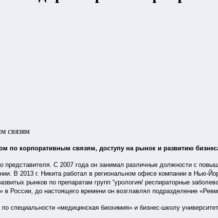
ым связям
ом по корпоративным связям, доступу на рынок и развитию бизнеса
кого представителя. С 2007 года он занимал различные должности с по
нии. В 2013 г. Никита работал в региональном офисе компании в
Нью-Йор
звитых рынков по препаратам групп “урология/ респираторные заболева
 в России, до настоящего времени он возглавлял подразделение «Ревм
т по специальности «медицинская биохимия» и бизнес-школу университ