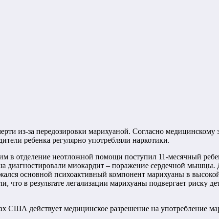
ерти из-за передозировки марихуаной. Согласно медицинскому 
ители ребенка регулярно употребляли наркотики.
им в отделение неотложной помощи поступил 11-месячный ребено
 диагностировали миокардит – поражение сердечной мышцы. Док
ержался основной психоактивный компонент марихуаны в высоко
етили, что в результате легализации марихуаны подвергает риску 
атах США действует медицинское разрешение на употребление ма