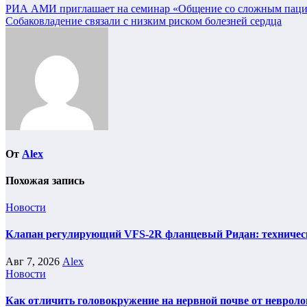
Навигация
РИА АМИ приглашает на семинар «Общение со сложным пац
Собаковладение связали с низким риском болезней сердца
по
записям
От
Alex
Похожая запись
Новости
Клапан регулирующий VFS-2R фланцевый Ридан: техническ
Авг 7, 2026
Alex
Новости
Как отличить головокружение на нервной почве от невроло