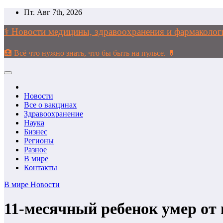
Перейти
Пт. Авг 7th, 2026
к
содержимому
⚕️ Новости медицины, здравоохранения и фармако
🏥 Всё что нужно знать, что бы быть на пульсе. 💊
Новости
Все о вакцинах
Здравоохранение
Наука
Бизнес
Регионы
Разное
В мире
Контакты
В мире
Новости
11-месячный ребенок умер от