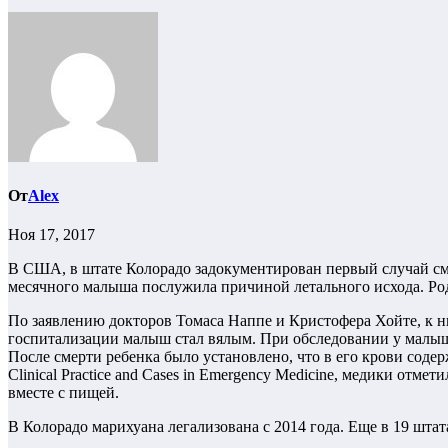
От
Alex
Ноя 17, 2017
В США, в штате Колорадо задокументирован первый случай см
месячного малыша послужила причиной летального исхода. Род
По заявлению докторов Томаса Наппе и Кристофера Хойте, к н
госпитализации малыш стал вялым. При обследовании у малыша
После смерти ребенка было установлено, что в его крови сод
Clinical Practice and Cases in Emergency Medicine, медики отм
вместе с пищей.
В Колорадо марихуана легализована с 2014 года. Еще в 19 шт