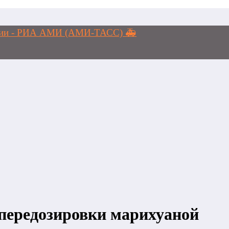
логии - РИА АМИ (АМИ-ТАСС) 🚑
 передозировки марихуаной