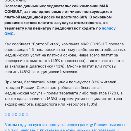
Согласно данным исследовательской компании MAR
CONSULT, за последние семь лет число пользующихся
платной медициной россиян достигло 68%. В основном
россияне готовы платить за услуги стоматологов, а к
терапевту или педиатру предпочитают ходить по
полису
ОМС
.
Как сообщает “ДокторПитер”, компания MAR CONSULT провела
опрос среди 1,5 тыс. россиян на тему наиболее востребованных
медицинских услуг на платной основе. Чаще всего платят за
посещение стоматолога (49% опрошенных), также часто платят
за анализы и диагностику (43%). Многие платят или готовы
платить (48%) за медицинский массаж.
При этом, бесплатной медициной пользуются 83% жителей
городов России. Самая востребованная бесплатная
медицинская услуга – прием терапевта либо педиатра (72%), а
также сдача анализов (63%) и прием узких специалистов типа
эндокринолога, кардиолога или невролога (53%).
Навигация
В этом году на пунктах пропуска через границу России выявлено
2,5 тыс. человек с признаками инфекционных заболеваний