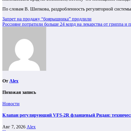
По словам В. Шипкова, раздробленность регуляторной системы 
Навигация
Запрет на продажу “боярышника” продлили
Россияне потратили больше 24 млрд на лекарства от гриппа и 
по
записям
От
Alex
Похожая запись
Новости
Клапан регулирующий VFS-2R фланцевый Ридан: техническ
Авг 7, 2026
Alex