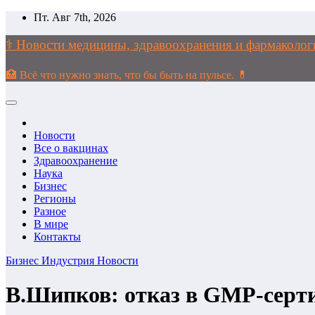
Перейти
Пт. Авг 7th, 2026
к
содержимому
⚕️ Новости медицины, здравоохранения и фармако
🏥 Всё что нужно знать, что бы быть на пульсе. 💊
Новости
Все о вакцинах
Здравоохранение
Наука
Бизнес
Регионы
Разное
В мире
Контакты
Бизнес
Индустрия
Новости
В.Шипков: отказ в GMP-серти