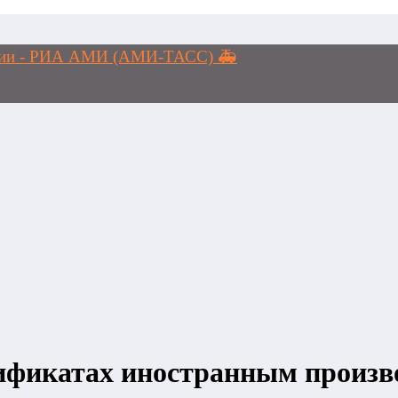
логии - РИА АМИ (АМИ-ТАСС) 🚑
фикатах иностранным произво