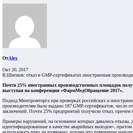
От
Alex
Окт 20, 2017
В.Шипков: отказ в GMP-сертификатах иностранным производит
Почти 25% иностранных производственных площадок получ
выступая на конференции «ФармМедОбращение 2017».
Подход Минпромторга при проверках российских и иностранны
производителям было выдано 187 GMP-сертификатов, число отк
заключений. Почти 25% предприятий получили отказ, причем н
Примеры нарушений, на основании которых давались отказы, до
идентифицированные в качестве аварийных выходов», притом ч
использовать вряд ли возможно, потому что помещение находи