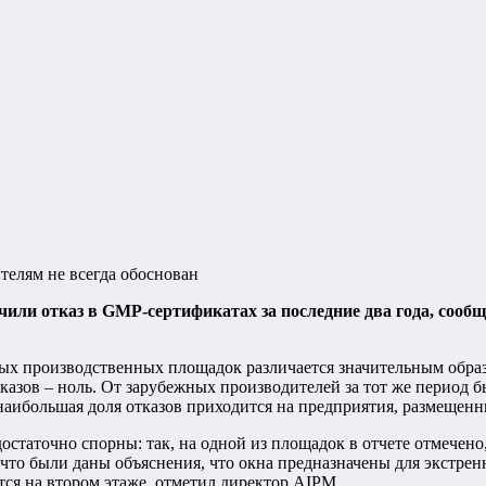
елям не всегда обоснован
или отказ в GMP-сертификатах за последние два года, со
х производственных площадок различается значительным образ
азов – ноль. От зарубежных производителей за тот же период б
аибольшая доля отказов приходится на предприятия, размещенн
статочно спорны: так, на одной из площадок в отчете отмечено
то были даны объяснения, что окна предназначены для экстрен
тся на втором этаже, отметил директор AIPM.