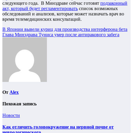
следующего года. В Минздраве сейчас готовят
подзаконный
акт, который будет регламентировать
список возможных
обследований и анализов, которые может назначать врач во
время телемедицинских консультаций.
Навигация
В Японии вывели куриц для производства интерферона бета
Глава Минздрава Туниса умер после антиракового забега
по
записям
От
Alex
Похожая запись
Новости
Как отличить головокружение на нервной почве от
неврологического