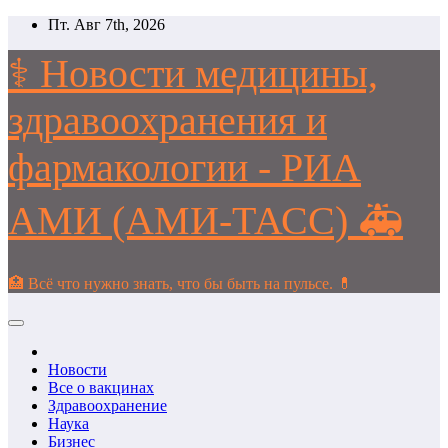
Перейти
Пт. Авг 7th, 2026
к
содержимому
⚕️ Новости медицины,
здравоохранения и
фармакологии - РИА
АМИ (АМИ-ТАСС) 🚑
🏥 Всё что нужно знать, что бы быть на пульсе. 💊
Новости
Все о вакцинах
Здравоохранение
Наука
Бизнес