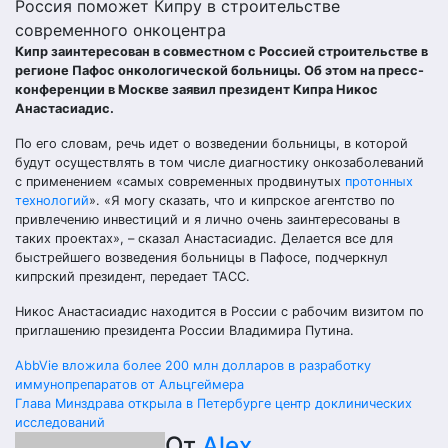
Россия поможет Кипру в строительстве
современного онкоцентра
Кипр заинтересован в совместном с Россией строительстве в
регионе Пафос онкологической больницы. Об этом на пресс-
конференции в Москве заявил президент Кипра Никос
Анастасиадис.
По его словам, речь идет о возведении больницы, в которой
будут осуществлять в том числе диагностику онкозаболеваний
с применением «самых современных продвинутых
протонных
технологий
». «Я могу сказать, что и кипрское агентство по
привлечению инвестиций и я лично очень заинтересованы в
таких проектах», – сказал Анастасиадис. Делается все для
быстрейшего возведения больницы в Пафосе, подчеркнул
кипрский президент, передает ТАСС.
Никос Анастасиадис находится в России с рабочим визитом по
приглашению президента России Владимира Путина.
Навигация
AbbVie вложила более 200 млн долларов в разработку
иммунопрепаратов от Альцгеймера
по
Глава Минздрава открыла в Петербурге центр доклинических
исследований
От
Alex