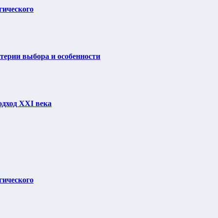
гического
итерии выбора и особенности
одход XXI века
гического