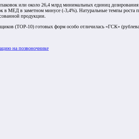
 упаковок или около 26,4 млрд минимальных единиц дозирования
ок в МЕД в заметном минусе (-3,4%). Натуральные темпы роста п
асованной продукции.
вщиков (ТОР-10) готовых форм особо отличилась «ГСК» (рублева
ацию на позвоночнике