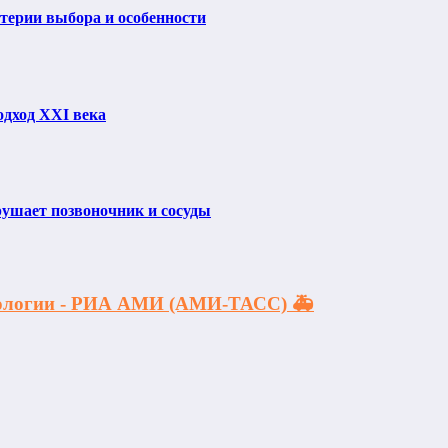
итерии выбора и особенности
одход XXI века
рушает позвоночник и сосуды
акологии - РИА АМИ (АМИ-ТАСС) 🚑