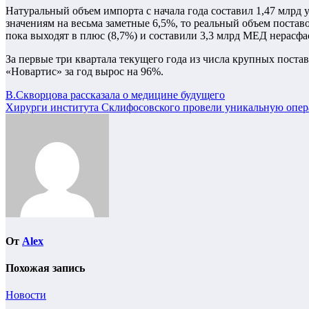
Натуральный объем импорта с начала года составил 1,47 млрд
значениям на весьма заметные 6,5%, то реальный объем постав
пока выходят в плюс (8,7%) и составили 3,3 млрд МЕД нерасф
За первые три квартала текущего года из числа крупных поста
«Новартис» за год вырос на 96%.
Навигация
В.Скворцова рассказала о медицине будущего
Хирурги института Склифосовского провели уникальную опер
по
записям
От
Alex
Похожая запись
Новости