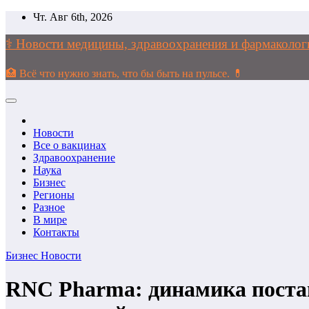
Перейти
Чт. Авг 6th, 2026
к
содержимому
⚕️ Новости медицины, здравоохранения и фармако
🏥 Всё что нужно знать, что бы быть на пульсе. 💊
Новости
Все о вакцинах
Здравоохранение
Наука
Бизнес
Регионы
Разное
В мире
Контакты
Бизнес
Новости
RNC Pharma: динамика постав