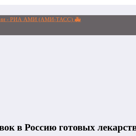
логии - РИА АМИ (АМИ-ТАСС) 🚑
ок в Россию готовых лекарств