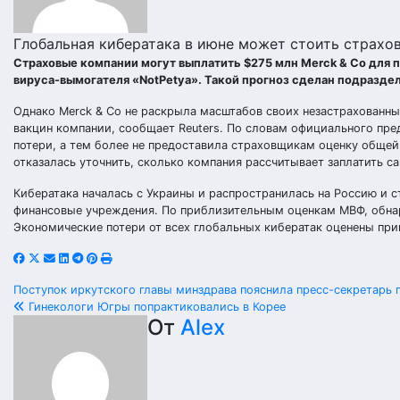
Глобальная кибератака в июне может стоить страхо
Страховые компании могут выплатить $275 млн Merck & Co для п
вируса-вымогателя «NotPetya». Такой прогноз сделан подразделе
Однако Merck & Co не раскрыла масштабов своих незастрахованны
вакцин компании, сообщает Reuters. По словам официального пре
потери, а тем более не предоставила страховщикам оценку обще
отказалась уточнить, сколько компания рассчитывает заплатить с
Кибератака началась с Украины и распространилась на Россию и 
финансовые учреждения. По приблизительным оценкам МВФ, обнар
Экономические потери от всех глобальных кибератак оценены при
Навигация
Поступок иркутского главы минздрава пояснила пресс-секретарь 
Гинекологи Югры попрактиковались в Корее
по
От
Alex
записям