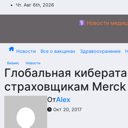
Перейти
Чт. Авг 6th, 2026
к
содержимому
Новости медиц
Новости
Все о вакцинах
Здравоохранение
Н
Бизнес
Новости
Глобальная киберата
страховщикам Merck 
От
Alex
Окт 20, 2017