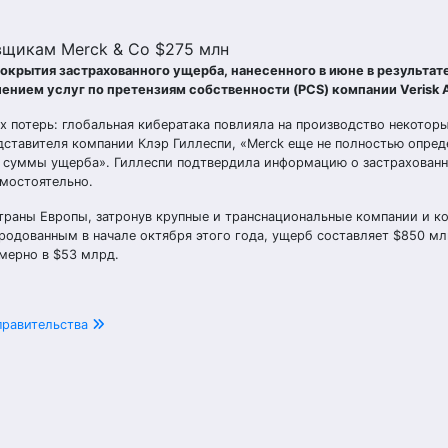
вщикам Merck & Co $275 млн
окрытия застрахованного ущерба, нанесенного в июне в результат
нием услуг по претензиям собственности (PCS) компании Verisk An
х потерь: глобальная кибератака повлияла на производство некоторы
дставителя компании Клэр Гиллеспи, «Merck еще не полностью опред
й суммы ущерба». Гиллеспи подтвердила информацию о застрахованн
амостоятельно.
страны Европы, затронув крупные и транснациональные компании и к
одованным в начале октября этого года, ущерб составляет $850 мл
мерно в $53 млрд.
правительства