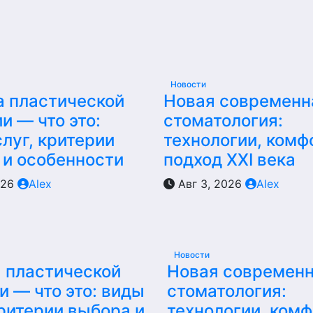
Новости
а пластической
Новая современн
и — что это:
стоматология:
луг, критерии
технологии, комф
 и особенности
подход XXI века
026
Alex
Авг 3, 2026
Alex
Новости
 пластической
Новая современ
и — что это: виды
стоматология:
критерии выбора и
технологии, комф