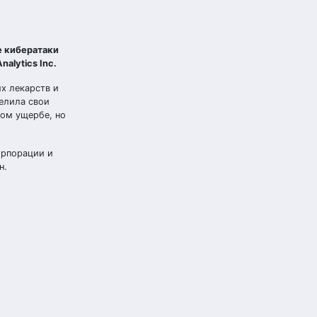
е кибератаки
alytics Inc.
х лекарств и
елила свои
ом ущербе, но
орпорации и
н.