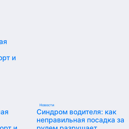
ая
орт и
Новости
ная
Синдром водителя: как
неправильная посадка за
орт и
рулем разрушает