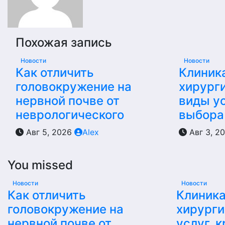
Похожая запись
Новости
Новости
Как отличить
Клиник
головокружение на
хирурги
нервной почве от
виды ус
неврологического
выбора
Авг 5, 2026
Alex
Авг 3, 2
You missed
Новости
Новости
Как отличить
Клиника
головокружение на
хирурги
нервной почве от
услуг, 