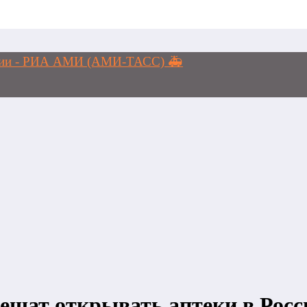
логии - РИА АМИ (АМИ-ТАСС) 🚑
пешат открывать аптеки в Росс