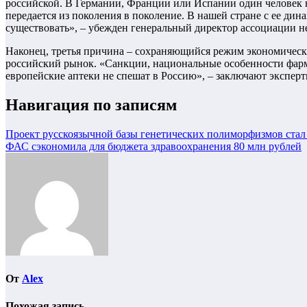
российской. В Германии, Франции или Испании один человек не
передается из поколения в поколение. В нашей стране с ее ди
существовать», – убежден генеральный директор ассоциации
Наконец, третья причина – сохраняющийся режим экономическ
российский рынок. «Санкции, национальные особенности фарма
европейские аптеки не спешат в Россию», – заключают эксперт
Навигация по записям
Проект русскоязычной базы генетических полиморфизмов ста
ФАС сэкономила для бюджета здравоохранения 80 млн рублей
От
Alex
Похожая запись