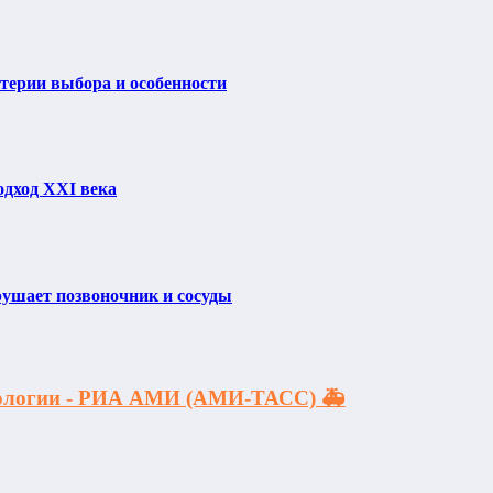
итерии выбора и особенности
одход XXI века
рушает позвоночник и сосуды
акологии - РИА АМИ (АМИ-ТАСС) 🚑