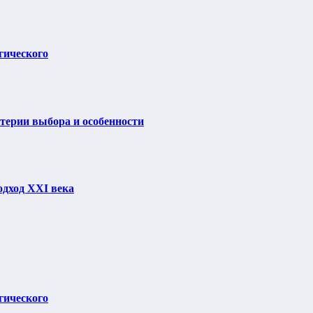
гического
итерии выбора и особенности
одход XXI века
гического