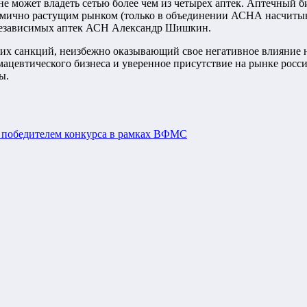
 может владеть сетью более чем из четырех аптек. Аптечный би
намично растущим рынком (только в объединении АСНА насчитывае
 независимых аптек АСН Александр Шишкин.
их санкций, неизбежно оказывающий свое негативное влияние н
цевтического бизнеса и уверенное присутствие на рынке росси
ы.
л победителем конкурса в рамках ВФМС