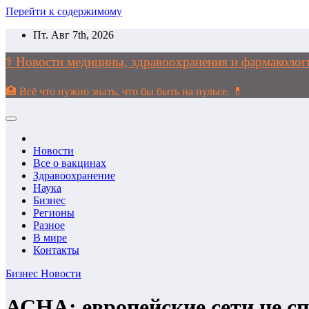
Перейти к содержимому
Пт. Авг 7th, 2026
⚕️ Новости медицины, здравоохранения и фармако
🏥 Всё что нужно знать, что бы быть на пульсе. 💊
Новости
Все о вакцинах
Здравоохранение
Наука
Бизнес
Регионы
Разное
В мире
Контакты
Бизнес
Новости
АСНА: европейские сети не с