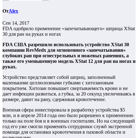
От
Alex
Сен 14, 2017
FDA одобрило применение «запечатывающего» шприца XStat
30 для ран на руках и ногах
FDA США разрешило использовать устройство XStat 30
компании RevMedx для мгновенного «запечатывания»
глубоких ран при огнестрельных и ножевых ранениях, а
также его уменьшенную модель XStat 12 для ран на ногах и
руках.
Устройство представляет собой шприц, заполненный
маленькими целлюлозными губками с хитозановым
покрытием. Хитозан повышает свертываемость крови и не
дает инфекции развиться, а губка, за 20 секунд увеличиваясь в
размере, давит на рану, сдерживая кровотечение.
Военная сфера инвестировала в разработку устройства $5
млн, и в апреле 2014 года оно было разрешено к применению
только на поле боя и в военных госпиталях. Но на следующий
год его уже смогли применять сотрудники служб экстренной
помощи для остановки кровотечения в паховой области и
подмышками.