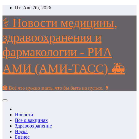
Перейти
Пт. Авг 7th, 2026
к
содержимому
⚕️ Новости медицины,
здравоохранения и
фармакологии - РИА
АМИ (АМИ-ТАСС) 🚑
🏥 Всё что нужно знать, что бы быть на пульсе. 💊
Новости
Все о вакцинах
Здравоохранение
Наука
Бизнес