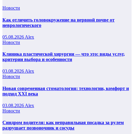
Новости
Как отличить головокружение на нервной почве от
неврологического
05.08.2026
Alex
Новости
Клиника пластической хирургии — что это: виды услуг,
критерии выбора и особенности
03.08.2026
Alex
Новости
Новая современная стоматология: технологии, комфорт и
подход XXI века
03.08.2026
Alex
Новости
Синдром водителя: как неправильная посадка за рулем
разрушает позвоночник и сосуды