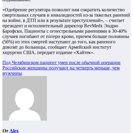
«Одобрение регулятора позволит нам сократить количество
смертельных случаев и инвалидностей из-за тяжелых ранений
на войне, в ДТП или в результате преступлений», – считает
президент и исполнительный директор RevMedx Эндрю
Барофски. Пациенты с огнестрельными ранениями в 30-40%
случаев погибают от потери крови, причем больше половины
(56%) из этих смертей наступают до того, как раненого
довозят до больницы, сообщает Армейский институт
хирургии США, передает издание «Хайтек».
Навигация
Под Челябинском пациент умер после обычной операции
Российские женщины получают на четверть меньше, чем
по
мужчины
записям
От
Alex