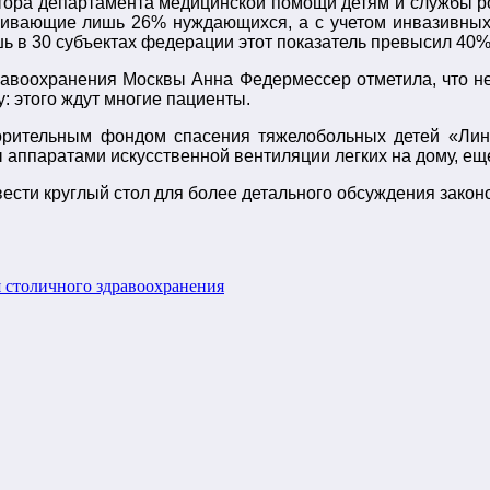
ктора департамента медицинской помощи детям и службы 
ливающие лишь 26% нуждающихся, а с учетом инвазивных
ь в 30 субъектах федерации этот показатель превысил 40%
авоохранения Москвы Анна Федермессер отметила, что н
у:
этого ждут многие пациенты.
орительным фондом спасения тяжелобольных детей «Ли
 аппаратами искусственной вентиляции легких на дому, ещ
ести круглый стол для более детального обсуждения закон
 столичного здравоохранения