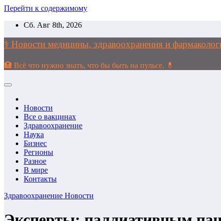
Перейти к содержимому
Сб. Авг 8th, 2026
⚕️ Новости медицины, здравоохранения и фармако
🏥 Всё что нужно знать, что бы быть на пульсе. 💊
Новости
Все о вакцинах
Здравоохранение
Наука
Бизнес
Регионы
Разное
В мире
Контакты
Здравоохранение
Новости
Эксперты: паллиативным пац