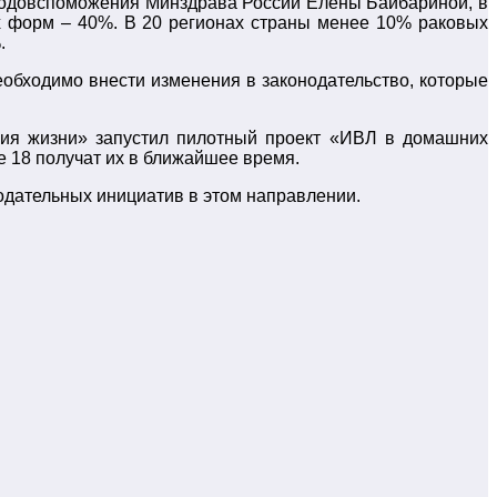
родовспоможения Минздрава России Елены Байбариной, в
 форм – 40%. В 20 регионах страны менее 10% раковых
.
еобходимо вн
ести
изменения в законодательство,
которые
ния жизни» запустил пилотный проект «ИВЛ в домашних
е 18 получат их в ближайшее время.
одательных инициатив в этом направлении.