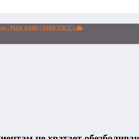
логии - РИА АМИ (АМИ-ТАСС) 🚑
иентам не хватает обезболив