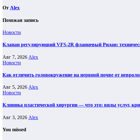
От
Alex
Похожая запись
Новости
Клапан регулирующий VFS-2R фланцевый Ридан: техническ
Авг 7, 2026
Alex
Новости
Как отличить головокружение на нервной почве от невроло
Авг 5, 2026
Alex
Новости
Клиника пластической хирургии — что это: виды услуг, кр
Авг 3, 2026
Alex
You missed