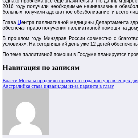
Однако проблема все еще значительна. По данным дире
2016 году получили необходимые неинвазивные обезбо
больных получили адекватное обезболивание, и всего лиш
Глава
Ц
ентра паллиативной медицины Департамента здр
обеспечат право
получения
паллиативной
помощи на дом
В прошлом году Минздрав России совместно с благотв
условиях». На сегодняшний день уже 12 детей обеспечены
По теме паллитивной помощи в Госдуме планируется пров
Навигация по записям
Власти Москвы продлили проект по созданию управленцев для
Австралийка стала инвалидом из-за паразита в глазу