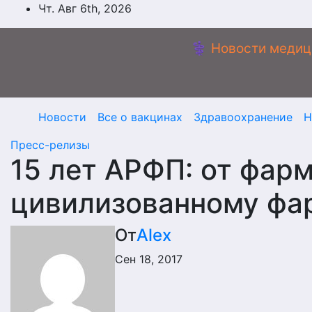
Перейти
Чт. Авг 6th, 2026
к
содержимому
⚕️ Новости медиц
Новости
Все о вакцинах
Здравоохранение
Н
Пресс-релизы
15 лет АРФП: от фарм
цивилизованному фа
От
Alex
Сен 18, 2017