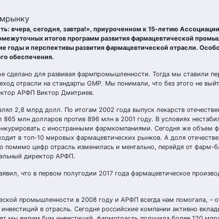
рмрынку
: вчера, сегодня, завтра!», приуроченном к 15-летию Ассоциаци
омежуточных итогов программ развития фармацевтической промы
е годы и перспективы развития фармацевтической отрасли. Особ
го обеспечения.
гое сделано для развивая фармпромышленности. Тогда мы ставили пе
еход отрасли на стандарты GMP. Мы понимали, что без этого не вый
ректор АРФП Виктор Дмитриев.
ял 2,8 млрд долл. По итогам 2002 года выпуск лекарств отечестве
 865 млн долларов против 896 млн в 2001 году. В условиях нестаби
онкурировать с иностранными фармкомпаниями. Сегодня же объем 
ходит в топ-10 мировых фармацевтических рынков. А доля отечеств
то помимо цифр отрасль изменилась и ментально, перейдя от фарм-б
ральный директор АРФП.
явил, что в первом полугодии 2017 года фармацевтическое произво
еской промышленности в 2008 году и АРФП всегда нам помогала, – 
инвестиций в отрасль. Сегодня российские компании активно вкла
 лет мы видим бум инвестиций, фармотрасль получила более 120 млр