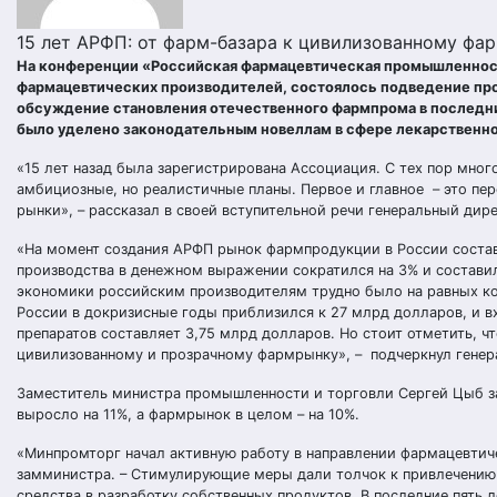
15 лет АРФП: от фарм-базара к цивилизованному фа
На конференции «Российская фармацевтическая промышленность
фармацевтических производителей, состоялось подведение пр
обсуждение становления отечественного фармпрома в последни
было уделено законодательным новеллам в сфере лекарственно
«15 лет назад была зарегистрирована Ассоциация. С тех пор мно
амбициозные, но реалистичные планы. Первое и главное – это пер
рынки», – рассказал в своей вступительной речи генеральный ди
«На момент создания АРФП рынок фармпродукции в России составл
производства в денежном выражении сократился на 3% и составил
экономики российским производителям трудно было на равных к
России в докризисные годы приблизился к 27 млрд долларов, и в
препаратов составляет 3,75 млрд долларов. Но стоит отметить, ч
цивилизованному и прозрачному фармрынку», – подчеркнул гене
Заместитель министра промышленности и торговли Сергей Цыб за
выросло на 11%, а фармрынок в целом – на 10%.
«Минпромторг начал активную работу в направлении фармацевтич
замминистра. – Стимулирующие меры дали толчок к привлечению 
средства в разработку собственных продуктов. В последние пять