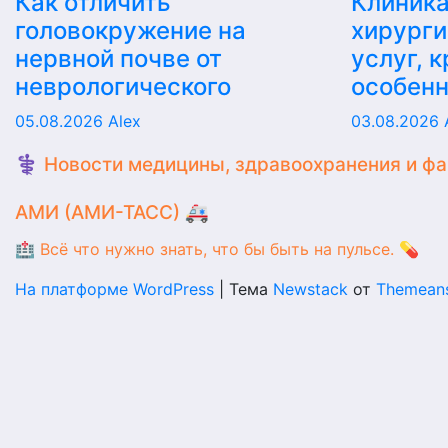
Как отличить
Клиника
головокружение на
хирурги
нервной почве от
услуг, 
неврологического
особен
05.08.2026
Alex
03.08.2026
⚕️ Новости медицины, здравоохранения и ф
АМИ (АМИ-ТАСС) 🚑
🏥 Всё что нужно знать, что бы быть на пульсе. 💊
На платформе WordPress
|
Тема
Newstack
от
Themean