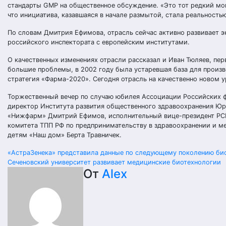
стандарты GMP на общественное обсуждение. «Это тот редкий мом
что инициатива, казавшаяся в начале размытой, стала реальностью»
По словам Дмитрия Ефимова, отрасль сейчас активно развивает 
российского инспектората с европейским институтами.
О качественных изменениях отрасли рассказал и Иван Тюляев, пе
большие проблемы, в 2002 году была устаревшая база для произв
стратегия «Фарма-2020». Сегодня отрасль на качественно новом у
Торжественный вечер по случаю юбилея Ассоциации Российских ф
директор Института развития общественного здравоохранения Юр
«Нижфарм» Дмитрий Ефимов, исполнительный вице-президент РСП
комитета ТПП РФ по предпринимательству в здравоохранении и 
детям «Наш дом» Берта Травничек.
Навигация
«АстраЗенека» представила данные по следующему поколению би
Сеченовский университет развивает медицинские биотехнологии
по
От
Alex
записям