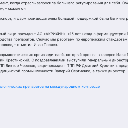
ент, когда отрасль запросила большего регулирования для себя. Оч
, – сказал он.
экспорт, и фармпроизводителям большой поддержкой была бы интег
рвый вице-президент АО «АКРИХИН». «15 лет назад в фарминдустрии
одства препаратов. Сейчас мы работаем по европейским стандартам
ровне», – отметил Иван Тюляев.
армацевтических производителей, который прошел в галерее Ильи Г
ий Крестинский. С поздравлениями выступили генеральный директо
П Виктор Черепов, вице-президент ТПП РФ Дмитрий Курочкин, пред
медицинской промышленности Валерий Сергиенко, а также директор
ологических препаратов на международном конгрессе