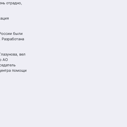
ень отрадно,
рация
 России были
. Разработана
лазунова, вел
р АО
седатель
 центра помощи