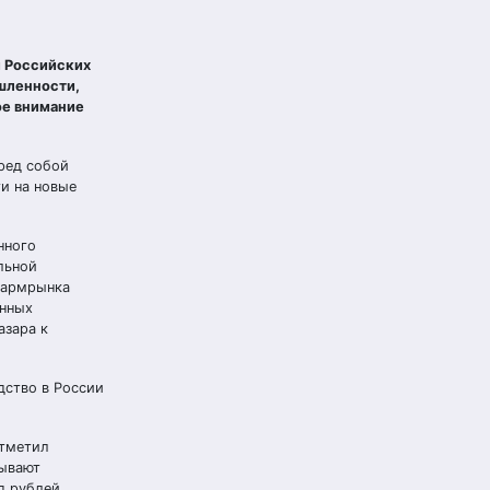
и Российских
шленности,
ое внимание
ред собой
ти на новые
нного
льной
фармрынка
енных
азара к
дство в России
отметил
дывают
д рублей,