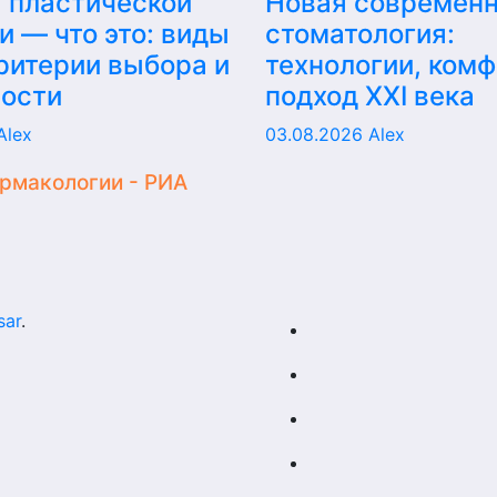
 пластической
Новая современ
и — что это: виды
стоматология:
критерии выбора и
технологии, комф
ности
подход XXI века
Alex
03.08.2026
Alex
армакологии - РИА
sar
.