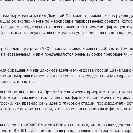
иками фармрынка заявил Дмитрий Пархоменко, заместитель руковод
бщил об эксперименте по маркировке лекарственных средств, котор
нце года мы подведем итог эксперимента. Это изменит фармацевтич
в, так как на государственном уровне установлен ценовой предел», 
ере фарминдустрии. «АРФП доказала свою жизнеспособность. Тем не
 качественными, к ним предъявляются очень высокие требования», –
ания обращения медицинских изделий Минздрава России Елена Макс
 по формированию перечней лекарственных средств при Минздраве в
тельности растет.
льных органов власти. При работе комиссии приоритет отдается кл
х. Должное внимание также уделялось фармако-экономическому анал
оссии, как правило речь идет о глубокой стадии, производители ос
 и готовые лекарственные и, что главное, инновационные формы лек
ного совета АРФП Дмитрий Ефимов отметил, что основная деятельн
дств. В 2001 г. ассоциация, наверное, впервые вынесла вопрос пере