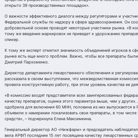
открыто 39 производственных площадок».
О важности эффективного диалога между регуляторами и участн
Федеральной службы по надзору в сфере здравоохранения. Он соо
добровольной основе проводят некоторые участники рынка. «В ко
тому же введение маркировок не приведет к удорожанию препарато
спикер.
К тому же эксперт отметил значимость объединений игроков в сф
рынке есть еще много проблем. Важно, чтобы все препараты были
Дмитрий Пархоменко.
Директор департамента лекарственного обеспечения и регулиров
рассказала в своем выступлении, что межведомственная комиссия
провела конструктивную работу, при этом уровень качества ее дея
«В комиссию входят представители всех заинтересованных федера
качеству препаратов, оценка этого параметра выше, чем у други
одобрила для включения 60 МНН, половина из них выпускаются в Р
объявили о намерении локализовать свои препараты, в том числе
средств», – подчеркнула Елена Максимкина.
Генеральный директор АО «Нижфарм» и председатель наблюдатель
вела АРФП последние 15 лет посвящена качеству лекарственных сре