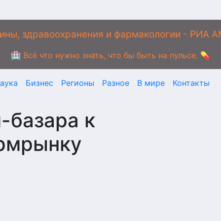
ины, здравоохранения и фармакологии - РИА 
🏥 Всё что нужно знать, что бы быть на пульсе. 💊
аука
Бизнес
Регионы
Разное
В мире
Контакты
-базара к
рмрынку