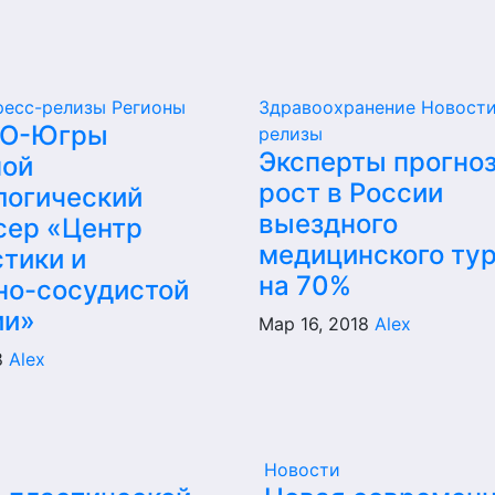
ресс-релизы
Регионы
Здравоохранение
Новост
АО-Югры
релизы
Эксперты прогно
ой
рост в России
логический
выездного
сер «Центр
медицинского ту
тики и
на 70%
но-сосудистой
ии»
Мар 16, 2018
Alex
8
Alex
Новости