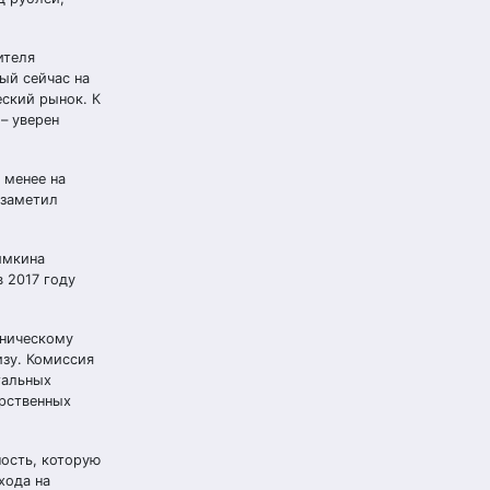
ителя
ый сейчас на
еский рынок. К
– уверен
 менее на
 заметил
имкина
 2017 году
иническому
изу. Комиссия
тальных
арственных
ость, которую
хода на