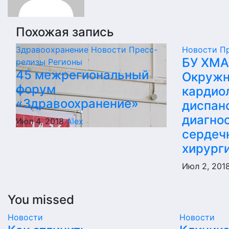
Похожая запись
Здравоохранение
Новости
Пресс-
Новости
П
БУ ХМ
релизы
Регионы
45 межрегиональный
Окружн
форум
кардио
«Здравоохранение»
диспан
диагнос
Июл 4, 2018
Alex
сердеч
хирург
Июл 2, 201
You missed
Новости
Новости