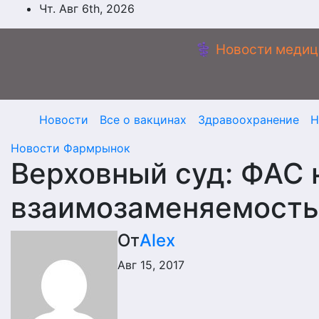
Перейти
Чт. Авг 6th, 2026
к
содержимому
⚕️ Новости медиц
Новости
Все о вакцинах
Здравоохранение
Н
Новости
Фармрынок
Верховный суд: ФАС 
взаимозаменяемость
От
Alex
Авг 15, 2017