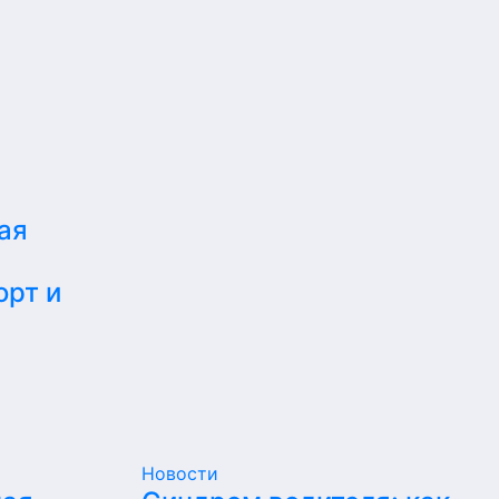
ая
орт и
Новости