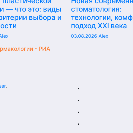
 пластической
Новая современ
и — что это: виды
стоматология:
критерии выбора и
технологии, комф
ности
подход XXI века
Alex
03.08.2026
Alex
армакологии - РИА
sar
.