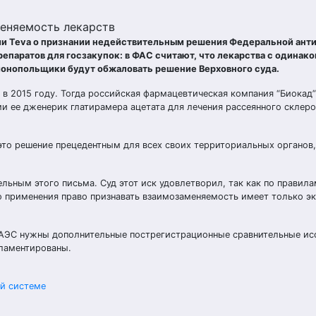
меняемость лекарств
ии Teva о признании недействительным решения Федеральной ан
паратов для госзакупок: в ФАС считают, что лекарства с одина
монопольщики будут обжаловать решение Верховного суда.
 в 2015 году. Тогда российская фармацевтическая компания “Биокад”
 ее дженерик глатирамера ацетата для лечения рассеянного склеро
 это решение прецедентным для всех своих территориальных органов
льным этого письма. Суд этот иск удовлетворил, так как по правил
 применения право признавать взаимозаменяемость имеет только эк
ЕАЭС нужны дополнительные пострегистрационные сравнительные ис
ламентированы.
ой системе