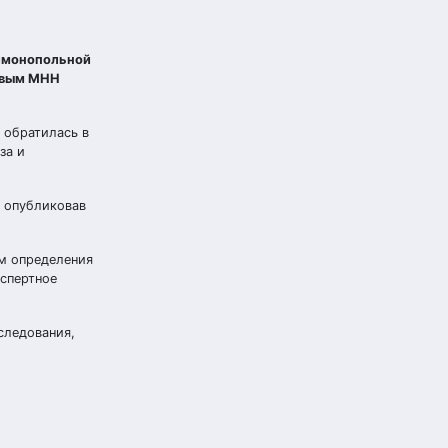
тимонопольной
ковым МНН
 обратилась в
за и
, опубликовав
ам определения
спертное
следования,