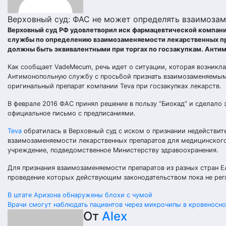
Верховный суд: ФАС не может определять взаимоза
Верховный суд РФ удовлетворил иск фармацевтической компан
службы по определению взаимозаменяемости лекарственных пре
должны быть эквивалентными при торгах по госзакупкам. Анти
Как сообщает VadeMecum, речь идет о ситуации, которая возникла
Антимонопольную службу с просьбой признать взаимозаменяемыми
оригинальный препарат компании Teva при госзакупках лекарств.
В феврале 2016 ФАС принял решение в пользу “Биокад” и сделало
официальное письмо с предписаниями.
Teva
обратилась в Верховный суд с иском о признании недействите
взаимозаменяемости лекарственных препаратов для медицинского
учреждение, подведомственное Министерству здравоохранения.
Для признания взаимозаменяемости препаратов из разных стран 
проведение которых действующим законодательством пока не рег
Навигация
В штате Аризона обнаружены блохи с чумой
Врачи смогут наблюдать пациентов через микрочипы в кровеносн
по
От
Alex