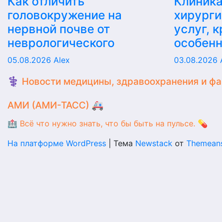
Как отличить
Клиника
головокружение на
хирурги
нервной почве от
услуг, 
неврологического
особен
05.08.2026
Alex
03.08.2026
⚕️ Новости медицины, здравоохранения и ф
АМИ (АМИ-ТАСС) 🚑
🏥 Всё что нужно знать, что бы быть на пульсе. 💊
На платформе WordPress
|
Тема
Newstack
от
Themean