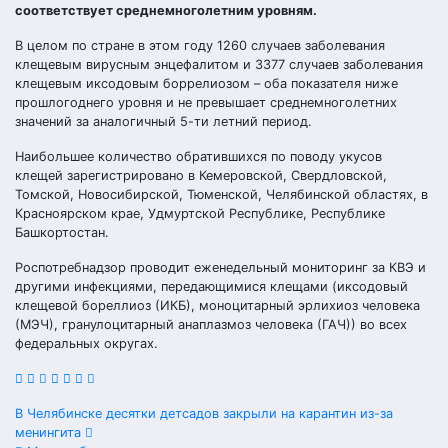
соответствует среднемноголетним уровням.
В целом по стране в этом году 1260 случаев заболевания
клещевым вирусным энцефалитом и 3377 случаев заболевания
клещевым иксодовым боррелиозом – оба показателя ниже
прошлогоднего уровня и не превышает среднемноголетних
значений за аналогичный 5-ти летний период.
Наибольшее количество обратившихся по поводу укусов
клещей зарегистрировано в Кемеровской, Свердловской,
Томской, Новосибирской, Тюменской, Челябинской областях, в
Красноярском крае, Удмуртской Республике, Республике
Башкортостан.
Роспотребнадзор проводит еженедельный мониторинг за КВЭ и
другими инфекциями, передающимися клещами (иксодовый
клещевой бореллиоз (ИКБ), моноцитарный эрлихиоз человека
(МЭЧ), гранулоцитарный анаплазмоз человека (ГАЧ)) во всех
федеральных округах.
Навигация
В Челябинске десятки детсадов закрыли на карантин из-за
менингита