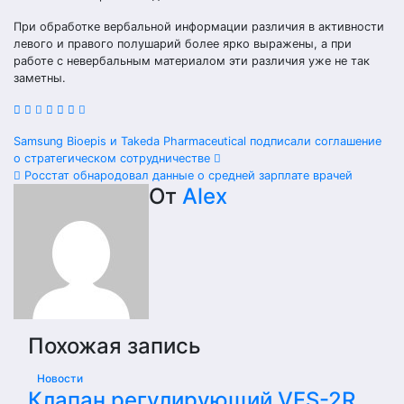
При обработке вербальной информации различия в активности
левого и правого полушарий более ярко выражены, а при
работе с невербальным материалом эти различия уже не так
заметны.
Навигация
Samsung Bioepis и Takeda Pharmaceutical подписали соглашение
о стратегическом сотрудничестве
по
Росстат обнародовал данные о средней зарплате врачей
От
Alex
записям
Похожая запись
Новости
Клапан регулирующий VFS-2R