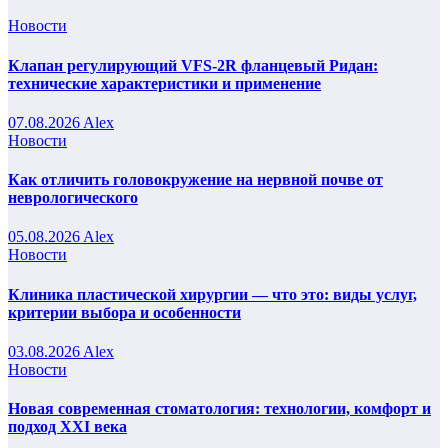
Новости
Клапан регулирующий VFS-2R фланцевый Ридан:
технические характеристики и применение
07.08.2026
Alex
Новости
Как отличить головокружение на нервной почве от
неврологического
05.08.2026
Alex
Новости
Клиника пластической хирургии — что это: виды услуг,
критерии выбора и особенности
03.08.2026
Alex
Новости
Новая современная стоматология: технологии, комфорт и
подход XXI века