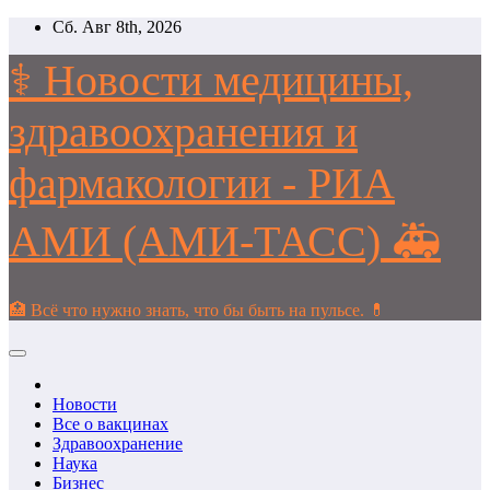
Перейти
Сб. Авг 8th, 2026
к
содержимому
⚕️ Новости медицины,
здравоохранения и
фармакологии - РИА
АМИ (АМИ-ТАСС) 🚑
🏥 Всё что нужно знать, что бы быть на пульсе. 💊
Новости
Все о вакцинах
Здравоохранение
Наука
Бизнес