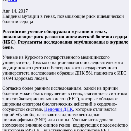
Авг 14, 2017
Найдены мутации в генах, повышающие риск ишемической
болезни сердца
Российские ученые обнаружили мутации в генах,
повышающие риск развития ишемической болезни сердца
(ИБС). Результаты исследования опубликованы в журнале
Gene.
Ученые из Курского государственного медицинского
университета, Томского национального исследовательского
медицинского центра и Белгородского государственного
университета исследовали образцы ДНК 561 пациента с ИБС
и 694 здоровых людей.
Согласно более ранним исследованиям, одной из причин
болезни может быть нарушение в генах, связанное с синтезом
эпоксиэйкозатриеновых кислот (ЕЕТ), которые обладают
широким спектром биологических действий в сердечно-
сосудистой системе.
Цепочки ДНК
, которые отличаются
одной «буквой», называются однонуклеотидные
полиморфизмы (SNP) или снипы. Ученые исследовали
возможное влияние снипов генов, кодирующих подсемейство
цитохрома P450 2C, участвующего в биосинтезе EET.