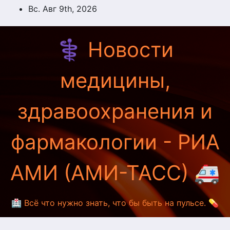
Перейти
Вс. Авг 9th, 2026
к
содержимому
⚕️ Новости
медицины,
здравоохранения и
фармакологии - РИА
АМИ (АМИ-ТАСС) 🚑
🏥 Всё что нужно знать, что бы быть на пульсе. 💊