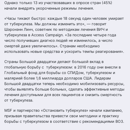
Однако только 13 из участвовавших в опросе стран (45%)
начали внедрять укороченные режимы лечения.
«Часы тикают быстро: каждые 18 секунд один человек умирает
от туберкулеза. Мы должны изменить это», — говорит
Шэронэнн Линч, советник по методикам лечения ВИЧ и
туберкулеза в Access Campaign. «За последние четыре года
число получивших диагноз людей не изменилось, а число
смертей даже увеличилось». Странам необходимо
использовать новые средства и ускорить темпы реагирования».
Страны Большой двадцатки делают большой вклад в
глобальную борьбу с туберкулезом: в 2016 году они внесли в
Глобальный фонд для борьбы со СПИДом, туберкулезом и
малярией более 1,6 миллиарда долларов США. Лидерам
Большой двадцатки теперь необходимо мобилизовать ресурсы,
чтобы выявлять больше больных, сделать эффективные методы
лечения доступными для всех пациентов и снизить смертность
от туберкулеза.
MSF и партнерство «Остановить туберкулез» начали кампанию,
призывая правительства привести свои методики и практику
борьбы с туберкулезом в соответствие с рекомендациями ВОЗ.