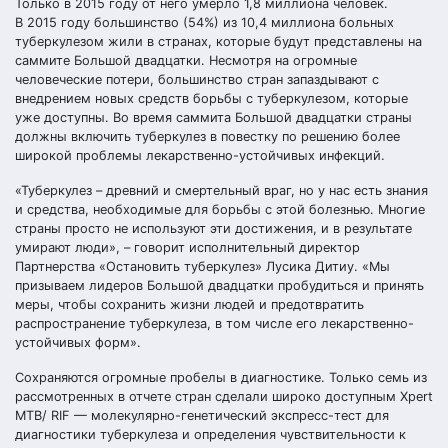
Только в 2015 году от него умерло 1,8 миллиона человек.
В 2015 году большинство (54%) из 10,4 миллиона больных
туберкулезом жили в странах, которые будут представлены на
саммите Большой двадцатки. Несмотря на огромные
человеческие потери, большинство стран запаздывают с
внедрением новых средств борьбы с туберкулезом, которые
уже доступны. Во время саммита Большой двадцатки страны
должны включить туберкулез в повестку по решению более
широкой проблемы лекарственно-устойчивых инфекций.
«Туберкулез – древний и смертельный враг, но у нас есть знания
и средства, необходимые для борьбы с этой болезнью. Многие
страны просто не используют эти достижения, и в результате
умирают люди», – говорит исполнительный директор
Партнерства «Остановить туберкулез» Лусика Дитиу. «Мы
призываем лидеров Большой двадцатки пробудиться и принять
меры, чтобы сохранить жизни людей и предотвратить
распространение туберкулеза, в том числе его лекарственно-
устойчивых форм».
Сохраняются огромные пробелы в диагностике. Только семь из
рассмотренных в отчете стран сделали широко доступным Xpert
MTB/ RIF — молекулярно-генетический экспресс-тест для
диагностики туберкулеза и определения чувствительности к