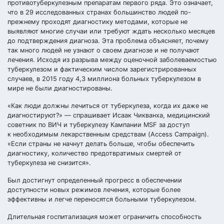
противотуберкулезным препаратам первого ряда. Это означает,
что в 29 исследованных странах большинство людей по-
прежнему проходят диагностику методами, которые не
выявляют многие случаи или требуют ждать несколько месяцев
до подтверждения диагноза. Эта проблема объясняет, почему
так много людей не узнают о своем диагнозе и не получают
лечения. Исходя из разрыва между оценочной заболеваемостью
туберкулезом и фактическим числом зарегистрированных
случаев, в 2015 году 4,3 миллиона больных туберкулезом в
мире не были диагностированы.
«Как люди должны лечиться от туберкулеза, когда их даже не
диагностируют?» — спрашивает Исаак Чикванха, медицинский
советник по ВИЧ и туберкулезу Кампании MSF за доступ
к необходимым лекарственным средствам (Access Campaign).
«Если страны не начнут делать больше, чтобы обеспечить
диагностику, количество предотвратимых смертей от
туберкулеза не снизится».
Был достигнут определенный прогресс в обеспечении
доступности новых режимов лечения, которые более
эффективны и легче переносятся больными туберкулезом.
Длительная госпитализация может ограничить способность