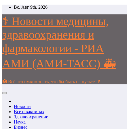
Перейти
Вс. Авг 9th, 2026
к
содержимому
⚕️ Новости медицины,
здравоохранения и
фармакологии - РИА
АМИ (АМИ-ТАСС) 🚑
🏥 Всё что нужно знать, что бы быть на пульсе. 💊
Новости
Все о вакцинах
Здравоохранение
Наука
Бизнес