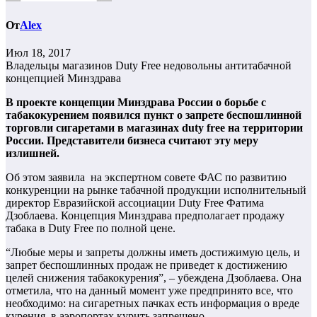
От
Alex
Июл 18, 2017
Владельцы магазинов Duty Free недовольны антитабачной
концепцией Минздрава
В проекте концепции Минздрава России о борьбе с
табакокурением появился пункт о запрете беспошлинной
торговли сигаретами в магазинах duty free на территории
России. Представители бизнеса считают эту меру
излишней.
Об этом заявила на экспертном совете ФАС по развитию
конкуренции на рынке табачной продукции исполнительный
директор Евразийской ассоциации Duty Free Фатима
Дзоблаева. Концепция Минздрава предполагает продажу
табака в Duty Free по полной цене.
“Любые меры и запреты должны иметь достижимую цель, и
запрет беспошлинных продаж не приведет к достижению
целей снижения табакокурения”, – убеждена Дзоблаева. Она
отметила, что на данный момент уже предпринято все, что
необходимо: на сигаретных пачках есть информация о вреде
курения, в аэропортах курить запрещено,