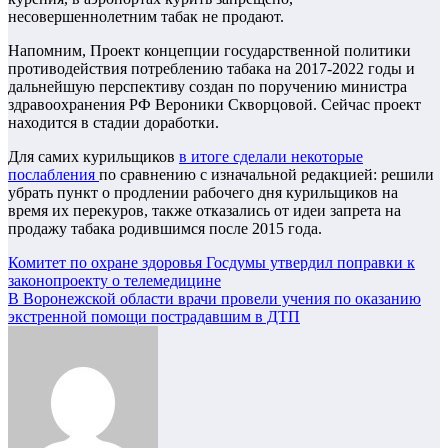
несовершеннолетним табак не продают.
Напомним, Проект концепции государственной политики
противодействия потреблению табака на 2017-2022 годы и
дальнейшую перспективу создан по поручению министра
здравоохранения РФ Вероники Скворцовой. Сейчас проект
находится в стадии доработки.
Для самих курильщиков
в итоге сделали некоторые
послабления
по сравнению с изначальной редакцией: решили
убрать пункт о продлении рабочего дня курильщиков на
время их перекуров, также отказались от идеи запрета на
продажу табака родившимся после 2015 года.
Навигация
Комитет по охране здоровья Госдумы утвердил поправки к
законопроекту о телемедицине
по
В Воронежской области врачи провели учения по оказанию
записям
экстренной помощи пострадавшим в ДТП