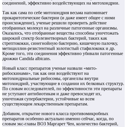
соединений, эффективно воздействующих на митохондрии.
Так как сама по себе митохондрия весьма напоминает
прокаритотические бактерии (и даже имеет общее с ними
происхождение), ученые решили проверить действие
отобранных молекул на различные патогенные организмы.
Оказалось, что отобранные вещества способны уничтожать
широкий спектр болезнетворных бактерий, таких как
стрептококки, синегнойную бактерию, кишечную палочку,
метициллин-резистентный золотистый стафилококк и др.
Кроме того, эти соединения эффективно убивали патогенные
дрожжи Candida albicans.
Новый класс препаратов ученые назвали «мито-
рибоскинами», так как они воздействуют на
митохондриальные рибосомы, органеллы внутри
митохондрий, участвующие в создании их белковых структур.
По словам исследователей, по эффективности эти препараты
не уступают антибиотикам и даже превосходят их,
уничтожая супербактерии, устойчивые ко всем
существующим лекарственным препаратам.
Добавим, открытие нового класса противомикробных
препаратов особенно актуально именно сейчас, когда, по
словам экс-главы ВОЗ Маргарет Чен, количество бактерий,