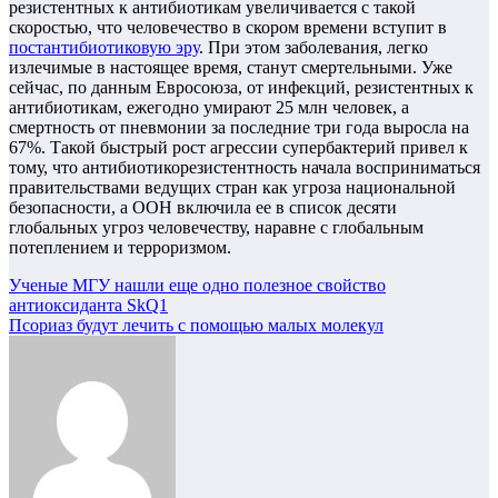
резистентных к антибиотикам увеличивается с такой
скоростью, что человечество в скором времени вступит в
постантибиотиковую эру
. При этом заболевания, легко
излечимые в настоящее время, станут смертельными. Уже
сейчас, по данным Евросоюза, от инфекций, резистентных к
антибиотикам, ежегодно умирают 25 млн человек, а
смертность от пневмонии за последние три года выросла на
67%. Такой быстрый рост агрессии супербактерий привел к
тому, что антибиотикорезистентность начала восприниматься
правительствами ведущих стран как угроза национальной
безопасности, а ООН включила ее в список десяти
глобальных угроз человечеству, наравне с глобальным
потеплением и терроризмом.
Навигация
Ученые МГУ нашли еще одно полезное свойство
антиоксиданта SkQ1
по
Псориаз будут лечить с помощью малых молекул
записям