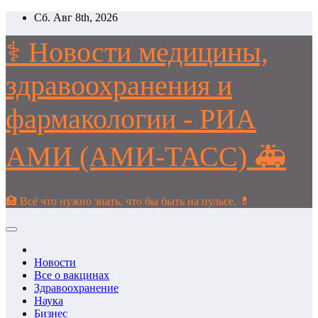
Перейти
Сб. Авг 8th, 2026
к
содержимому
⚕️ Новости медицины,
здравоохранения и
фармакологии - РИА
АМИ (АМИ-ТАСС) 🚑
🏥 Всё что нужно знать, что бы быть на пульсе. 💊
Новости
Все о вакцинах
Здравоохранение
Наука
Бизнес