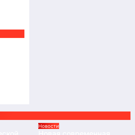
еской
о:
ерии
ности
Новости
еской
Новая современная