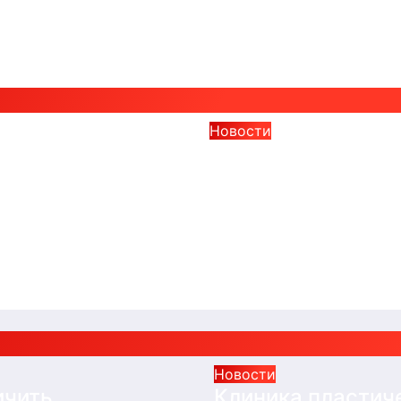
Новости
ичить
Клиника пластич
кружение на
хирургии — что эт
 почве от
виды услуг, крит
огического
выбора и особен
6
Alex
Авг 3, 2026
Alex
Новости
ичить
Клиника пластич