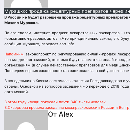
Мурашко: продажа рецептурных препаратов через ин
В России не будет разрешена продажа рецептурных препаратов ч
Михаил Мурашко.
По его словам, интернет-продажи лекарственных препаратов – «т
нормативно-правовых актов. «Что принципиально важно, это буду
сообщил Мурашко, передает anrt.info.
Напомним
, законопроект по регулированию онлайн-продаж лекар
правил для организаций, которые будут заниматься онлайн-прода
организациям (в случае лекарственных препаратов для медицинск
Последняя версия законопроекта «рациональна, в ней учтены воз
В понедельник в Казани состоялась коллегия Росздравнадзора с 
страны. Основной из вопросов заседания – о переходе с 2018 го
организаций.
Навигация
В этом году клещи покусали почти 340 тысяч человек
В.Скворцова провела заседание межправкомиссии России и Венгр
по
От
Alex
записям