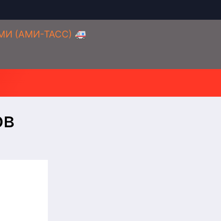
АМИ (АМИ-ТАСС) 🚑
ов
а