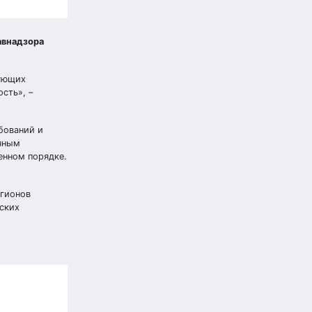
авнадзора
вующих
сть», –
бований и
ечным
енном порядке.
егионов
нских