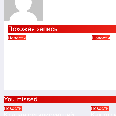
Похожая запись
Новости
Новости
Клапан регулирующий
Как отл
VFS-2R фланцевый
голово
Ридан: технические
нервной
характеристики и
неврол
применение
Авг 5, 202
Авг 7, 2026
Alex
You missed
Новости
Новости
Клапан регулирующий
Как отл