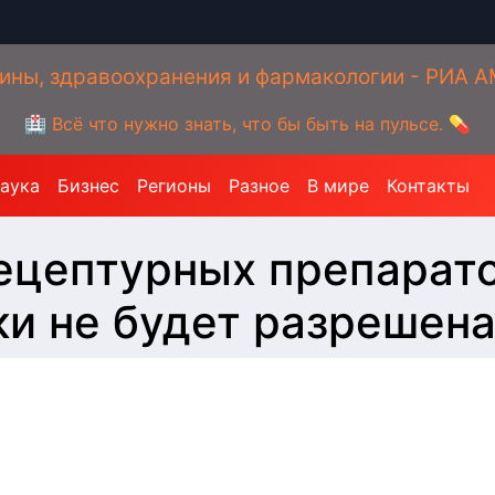
ины, здравоохранения и фармакологии - РИА 
🏥 Всё что нужно знать, что бы быть на пульсе. 💊
аука
Бизнес
Регионы
Разное
В мире
Контакты
ецептурных препарат
ки не будет разрешен