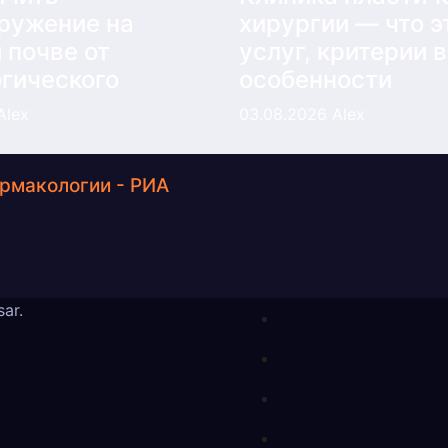
ружение на
хирургии — что э
 почве от
услуг, критерии 
гического
особенности
Alex
03.08.2026
Alex
армакологии - РИА
sar
.