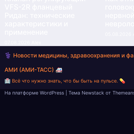
VFS-2R фланцевый
головок
Ридан: технические
нервной
характеристики и
невроло
применение
05.08.2026
07.08.2026
Alex
⚕️ Новости медицины, здравоохранения и ф
АМИ (АМИ-ТАСС) 🚑
🏥 Всё что нужно знать, что бы быть на пульсе. 💊
На платформе WordPress
|
Тема
Newstack
от
Themean