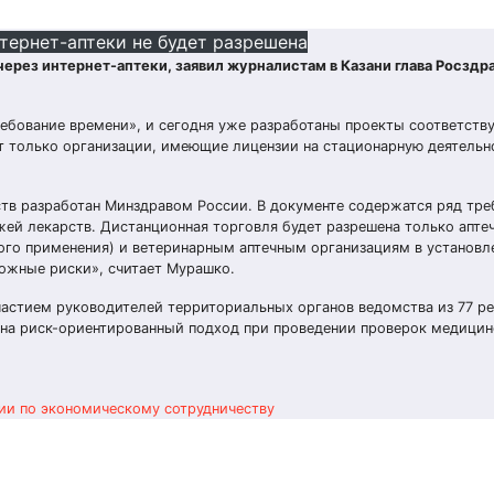
тернет-аптеки не будет разрешена
ерез интернет-аптеки, заявил журналистам в Казани глава Росздр
ребование времени», и сегодня уже разработаны проекты соответст
т только организации, имеющие лицензии на стационарную деятельно
ств разработан Минздравом России. В документе содержатся ряд тре
жей лекарств. Дистанционная торговля будет разрешена только апт
ого применения) и ветеринарным аптечным организациям в установл
можные риски», считает Мурашко.
участием руководителей территориальных органов ведомства из 77 р
да на риск-ориентированный подход при проведении проверок медици
ии по экономическому сотрудничеству