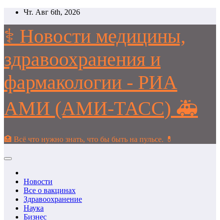
Перейти
Чт. Авг 6th, 2026
к
содержимому
⚕️ Новости медицины,
здравоохранения и
фармакологии - РИА
АМИ (АМИ-ТАСС) 🚑
🏥 Всё что нужно знать, что бы быть на пульсе. 💊
Новости
Все о вакцинах
Здравоохранение
Наука
Бизнес