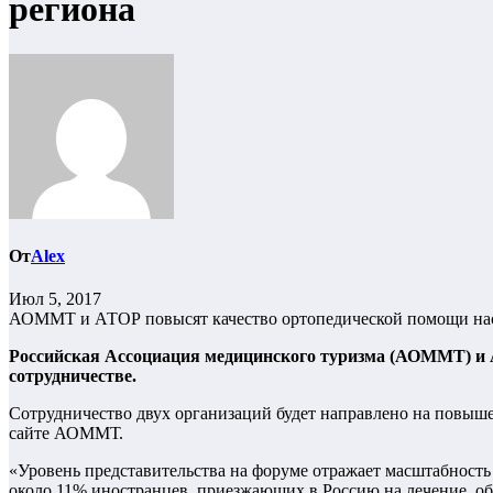
региона
От
Alex
Июл 5, 2017
АОММТ и АТОР повысят качество ортопедической помощи насе
Российская Ассоциация медицинского туризма (АОММТ) и 
сотрудничестве.
Сотрудничество двух организаций будет направлено на повыш
сайте АОММТ.
«Уровень представительства на форуме отражает масштабность
около 11% иностранцев, приезжающих в Россию на лечение, об