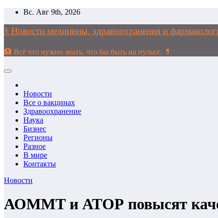
Перейти
Вс. Авг 9th, 2026
к
содержимому
⚕️ Новости медицины, здравоохранения и фармако
🏥 Всё что нужно знать, что бы быть на пульсе. 💊
Новости
Все о вакцинах
Здравоохранение
Наука
Бизнес
Регионы
Разное
В мире
Контакты
Новости
АОММТ и АТОР повысят качес