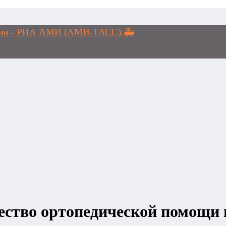
логии - РИА АМИ (АМИ-ТАСС) 🚑
тво ортопедической помощи н