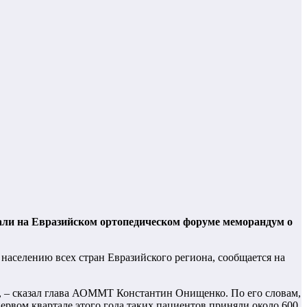
али на Евразийском ортопедическом форуме меморандум о
 населению всех стран Евразийского региона, сообщается на
, – сказал глава АОММТ Константин Онищенко. По его словам,
рвом квартале этого года таких пациентов приняли около 600