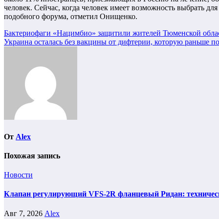
человек. Сейчас, когда человек имеет возможность выбрать дл
подобного форума, отметил Онищенко.
Навигация
Бактериофаги «Нацимбио» защитили жителей Тюменской обла
Украина осталась без вакцины от дифтерии, которую раньше п
по
записям
От
Alex
Похожая запись
Новости
Клапан регулирующий VFS-2R фланцевый Ридан: техническ
Авг 7, 2026
Alex