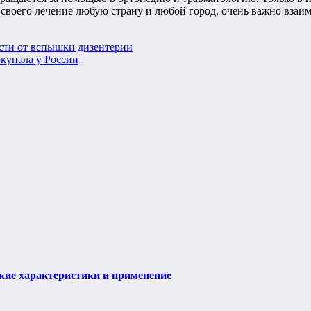
я своего лечение любую страну и любой город, очень важно вза
сти от вспышки дизентерии
окупала у России
ие характеристики и применение