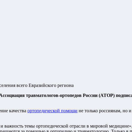
ления всего Евразийского региона
Ассоциация травматологов-ортопедов России (АТОР) подпис
ение качества
ортопедической помощи
не только россиянам, но и
 и важность темы ортопедической отрасли в мировой медицине»
ращаются за помощью в ортопедию и травматологию. Только в пе