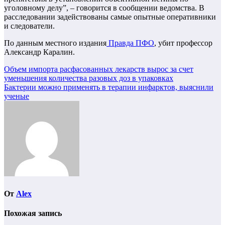
уголовному делу”, – говорится в сообщении ведомства. В
расследовании задействованы самые опытные оперативники
и следователи.
По данным местного издания
Правда ПФО
, убит профессор
Александр Каралин.
Навигация
Объем импорта расфасованных лекарств вырос за счет
уменьшения количества разовых доз в упаковках
по
Бактерии можно применять в терапии инфарктов, выяснили
записям
ученые
От
Alex
Похожая запись