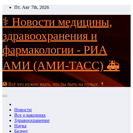
Перейти
Пт. Авг 7th, 2026
к
содержимому
⚕️ Новости медицины,
здравоохранения и
фармакологии - РИА
АМИ (АМИ-ТАСС) 🚑
🏥 Всё что нужно знать, что бы быть на пульсе. 💊
Новости
Все о вакцинах
Здравоохранение
Наука
Бизнес