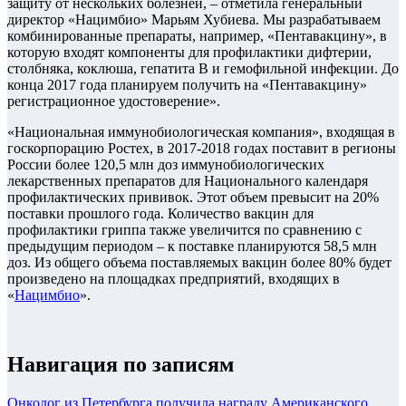
защиту от нескольких болезней, – отметила генеральный
директор «Нацимбио» Марьям Хубиева. Мы разрабатываем
комбинированные препараты, например, «Пентавакцину», в
которую входят компоненты для профилактики дифтерии,
столбняка, коклюша, гепатита В и гемофильной инфекции. До
конца 2017 года планируем получить на «Пентавакцину»
регистрационное удостоверение».
«Национальная иммунобиологическая компания», входящая в
госкорпорацию Ростех, в 2017-2018 годах поставит в регионы
России более 120,5 млн доз иммунобиологических
лекарственных препаратов для Национального календаря
профилактических прививок. Этот объем превысит на 20%
поставки прошлого года. Количество вакцин для
профилактики гриппа также увеличится по сравнению с
предыдущим периодом – к поставке планируются 58,5 млн
доз. Из общего объема поставляемых вакцин более 80% будет
произведено на площадках предприятий, входящих в
«
Нацимбио
».
Навигация по записям
Онколог из Петербурга получила награду Американского