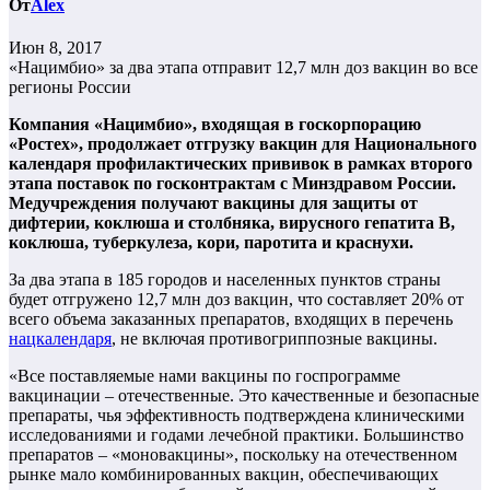
От
Alex
Июн 8, 2017
«Нацимбио» за два этапа отправит 12,7 млн доз вакцин во все
регионы России
Компания «Нацимбио», входящая в госкорпорацию
«Ростех», продолжает отгрузку вакцин для Национального
календаря профилактических прививок в рамках второго
этапа поставок по госконтрактам с Минздравом России.
Медучреждения получают вакцины для защиты от
дифтерии, коклюша и столбняка, вирусного гепатита В,
коклюша, туберкулеза, кори, паротита и краснухи.
За два этапа в 185 городов и населенных пунктов страны
будет отгружено 12,7 млн доз вакцин, что составляет 20% от
всего объема заказанных препаратов, входящих в перечень
нацкалендаря
, не включая противогриппозные вакцины.
«Все поставляемые нами вакцины по госпрограмме
вакцинации – отечественные. Это качественные и безопасные
препараты, чья эффективность подтверждена клиническими
исследованиями и годами лечебной практики. Большинство
препаратов – «моновакцины», поскольку на отечественном
рынке мало комбинированных вакцин, обеспечивающих