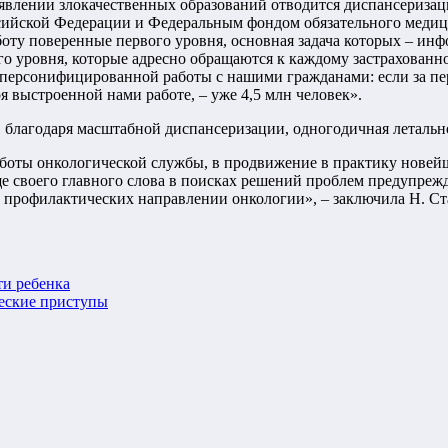
выявлении злокачественных образований отводится диспансериз
ийской Федерации и Федеральным фондом обязательного медици
аботу поверенные первого уровня, основная задача которых – ин
ого уровня, которые адресно обращаются к каждому застрахова
персонифицированной работы с нашими гражданами: если за пе
ря выстроенной нами работе, – уже 4,5 млн человек».
, благодаря масштабной диспансеризации, одногодичная летальн
боты онкологической службы, в продвижение в практику новей
еще своего главного слова в поисках решений проблем предупре
 профилактических направлении онкологии», – заключила Н. Ст
ти ребенка
еские приступы