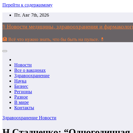
Перейти к содержимому
Пт. Авг 7th, 2026
⚕️ Новости медицины, здравоохранения и фармако
🏥 Всё что нужно знать, что бы быть на пульсе. 💊
Новости
Все о вакцинах
Здравоохранение
Наука
Бизнес
Регионы
Разное
В мире
Контакты
Здравоохранение
Новости
Н.Стадченко: “Одногодичная 