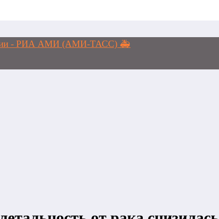
логии - РИА АМИ (АМИ-ТАСС) 🚑
летальность от рака снизилас