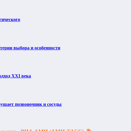
гического
итерии выбора и особенности
одход XXI века
рушает позвоночник и сосуды