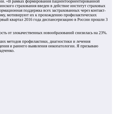
ации. «В рамках формирования пациентоориентированной
нского страхования введен в действие институт страховых
формационная поддержка всех застрахованных через контакт-
нному, мотивируют их к прохождению профилактических
рвый квартал 2016 года диспансеризацию в России прошли 3
ость от злокачественных новообразований снизилась на 23%.
ших методов профилактики, диагностики и лечения
ждения и раннего выявления онкопатологии. Я призываю
адченко.