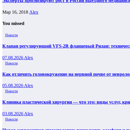
Эксперты прогнозируют рост в России выездного медицинс
Мар 16, 2018
Alex
You missed
Новости
Клапан регулирующий VFS-2R фланцевый Ридан: техническ
07.08.2026
Alex
Новости
Как отличить головокружение на нервной почве от невроло
05.08.2026
Alex
Новости
Клиника пластической хирургии — что это: виды услуг, кр
03.08.2026
Alex
Новости