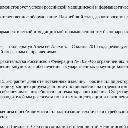
я демонстрирует успехи российской медицинской и фармацевтич
ое отечественное оборудование. Важнейший этап, до которого мы
 фармацевтической и медицинской промышленности» было зарег
, – подчеркнул Алексей Алехин. – С конца 2015 года реализует
ий по разным направлениям».
авительства Российской Федерации № 102 «Об ограничениях и 
ления закупок для обеспечения государственных и муниципальн
л 15,5%, растет доля отечественных изделий, – обозначил дире
торику, концентрируем действие постановления на отдельно взя
но обеспечивать потребности системы здравоохранения. Существу
оизводителей мы реализуем политику концентрации и накоплен
ожением о необходимости стандартизации технических требован
ктах.
енко и Президент Союза ассоциаций и предприятий медицинск