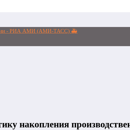
логии - РИА АМИ (АМИ-ТАСС) 🚑
ику накопления производстве