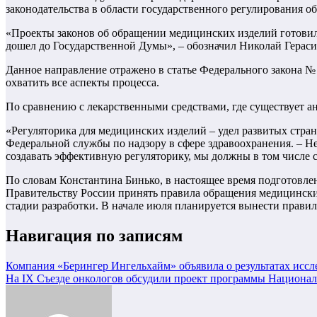
законодательства в области государственного регулирования о
«Проекты законов об обращении медицинских изделий готовили
дошел до Государственной Думы», – обозначил Николай Гераси
Данное направление отражено в статье Федерального закона №
охватить все аспекты процесса.
По сравнению с лекарственными средствами, где существует 
«Регуляторика для медицинских изделий – удел развитых стран
Федеральной службы по надзору в сфере здравоохранения. – Не
создавать эффективную регуляторику, мы должны в том числе с
По словам Константина Бинько, в настоящее время подготовле
Правительству России принять правила обращения медицински
стадии разработки. В начале июля планируется вынести правил
Навигация по записям
Компания «Берингер Ингельхайм» объявила о результатах иссл
На IХ Съезде онкологов обсудили проект программы Национал