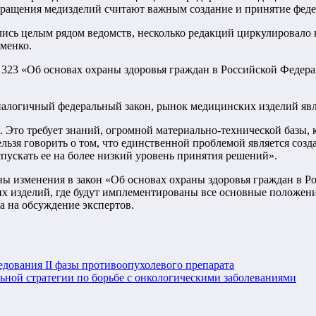
бращения медизделий считают важным создание и принятие федер
сь целым рядом ведомств, несколько редакций циркулировало на
менко.
 323 «Об основах охраны здоровья граждан в Российской Федера
аналогичный федеральный закон, рынок медицинских изделий яв
. Это требует знаний, огромной материально-технической базы, к
льзя говорить о том, что единственной проблемой является соз
пускать ее на более низкий уровень принятия решений».
ны изменения в закон «Об основах охраны здоровья граждан в Р
х изделий, где будут имплементированы все основные положени
а на обсуждение экспертов.
едования II фазы противоопухолевого препарата
ьной стратегии по борьбе с онкологическими заболеваниями