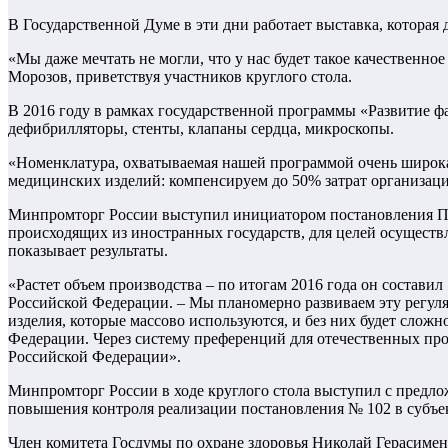
В Государственной Думе в эти дни работает выставка, котора
«Мы даже мечтать не могли, что у нас будет такое качественн
Морозов, приветствуя участников круглого стола.
В 2016 году в рамках государственной программы «Развитие
дефибрилляторы, стенты, клапаны сердца, микроскопы.
«Номенклатура, охватываемая нашей программой очень широкая
медицинских изделий: компенсируем до 50% затрат организац
Минпромторг России выступил инициатором постановления Пр
происходящих из иностранных государств, для целей осуществ
показывает результаты.
«Растет объем производства – по итогам 2016 года он состави
Российской Федерации. – Мы планомерно развиваем эту регуля
изделия, которые массово используются, и без них будет слож
Федерации. Через систему преференций для отечественных пр
Российской Федерации».
Минпромторг России в ходе круглого стола выступил с предл
повышения контроля реализации постановления № 102 в субъе
Член комитета Госдумы по охране здоровья Николай Герасим