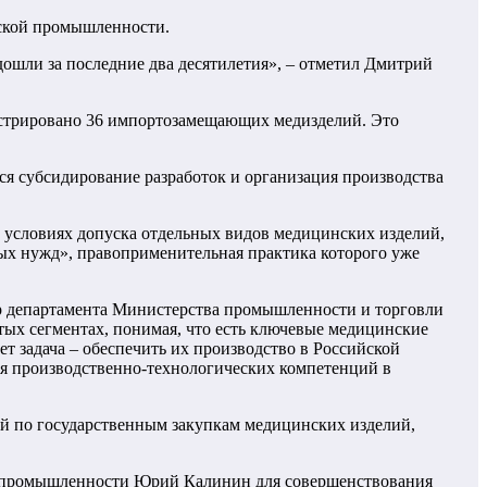
еской промышленности.
 дошли за последние два десятилетия», – отметил Дмитрий
истрировано 36 импортозамещающих медизделий. Это
ся субсидирование разработок и организация производства
условиях допуска отдельных видов медицинских изделий,
ых нужд», правоприменительная практика которого уже
ктор департамента Министерства промышленности и торговли
тых сегментах, понимая, что есть ключевые медицинские
ет задача – обеспечить их производство в Российской
ия производственно-технологических компетенций в
ий по государственным закупкам медицинских изделий,
ой промышленности Юрий Калинин для совершенствования