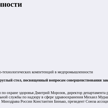
нности
но-технологических компетенций в медпромышленности
руглый стол, посвященный вопросам совершенствования зако
ы по охране здоровья Дмитрий Морозов, директор департамент
ной службы по надзору в сфере здравоохранения Михаил Мурашк
й Минздрава России Константин Бинько, президент Союза асс