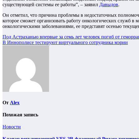
существующей системы ее работы”, – заявил
Давыдов
.
Он отметил, что причина проблемы в недостаточных полномоч
которое сможет организовать работу онкологических служб в 
онкологическими заболеваниями, ее представят осенью текущег
Навигация
Под Астраханью впервые за семь лет человек погиб от геморр
В Иннополисе тестируют виртуального сотрудника мэрии
по
записям
От
Alex
Похожая запись
Новости
Клапан регулирующий VFS-2R фланцевый Ридан: техническ