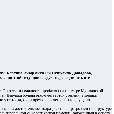
а им. Блохина, академика РАН Михаила Давыдова,
ления этой ситуации следует переподчинить все
с. Он отметил важность проблемы на примере Мурманской
иты
. Девушка больна раком четвертой степени, а медики
но уже тогда, когда время на лечение было упущено.
как самостоятельное подразделение и разрознен по структуре
иализированной онкологической помощи, заложенный в основу