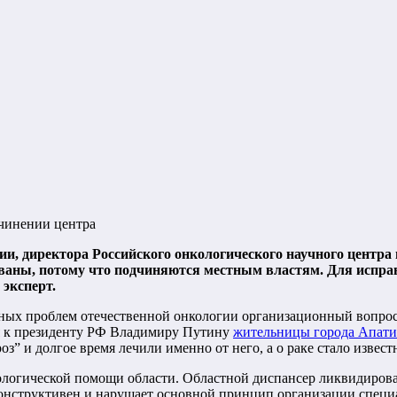
дчинении центра
ии, директора Российского онкологического научного центр
ваны, потому что подчиняются местным властям. Для исправ
 эксперт.
вных проблем отечественной онкологии организационный вопро
ия к президенту РФ Владимиру Путину
жительницы города Апат
” и долгое время лечили именно от него, а о раке стало извест
огической помощи области. Областной диспансер ликвидирован 
конструктивен и нарушает основной принцип организации спец