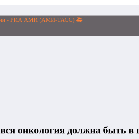
логии - РИА АМИ (АМИ-ТАСС) 🚑
вся онкология должна быть в 