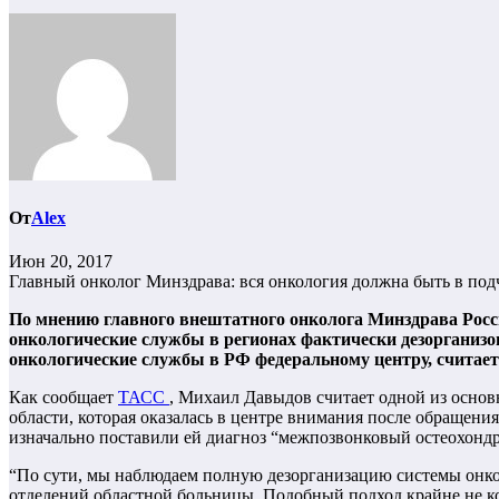
От
Alex
Июн 20, 2017
Главный онколог Минздрава: вся онкология должна быть в по
По мнению главного внештатного онколога Минздрава Росс
онкологические службы в регионах фактически дезорганизо
онкологические службы в РФ федеральному центру, считает
Как сообщает
ТАСС
, Михаил Давыдов считает одной из осно
области, которая оказалась в центре внимания после обращен
изначально поставили ей диагноз “межпозвонковый остеохондроз
“По сути, мы наблюдаем полную дезорганизацию системы онкол
отделений областной больницы. Подобный подход крайне не 