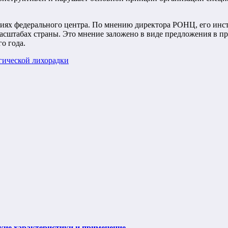
иях федерального центра. По мнению директора РОНЦ, его инс
масштабах страны. Это мнение заложено в виде предложения в п
о года.
агической лихорадки
ие характеристики и применение