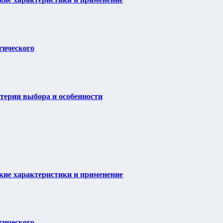
гического
итерии выбора и особенности
ие характеристики и применение
гического