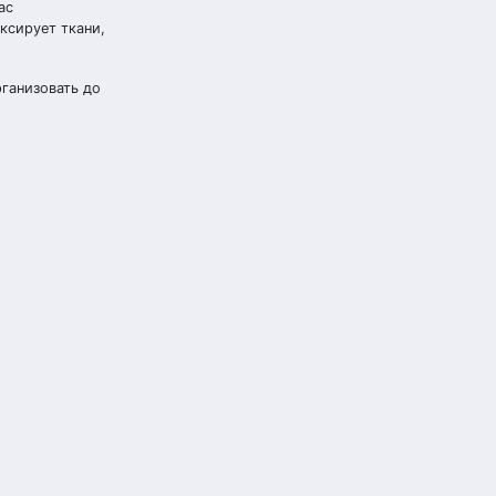
ас
ксирует ткани,
рганизовать до