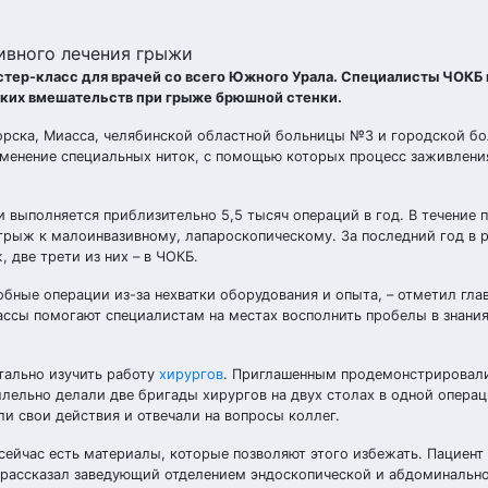
ивного лечения грыжи
тер-класс для врачей со всего Южного Урала. Специалисты ЧОКБ
ских вмешательств при грыже брюшной стенки.
горска, Миасса, челябинской областной больницы №3 и городской б
именение специальных ниток, с помощью которых процесс заживлени
выполняется приблизительно 5,5 тысяч операций в год. В течение 
 грыж к малоинвазивному, лапароскопическому. За последний год в 
 две трети из них – в ЧОКБ.
бные операции из-за нехватки оборудования и опыта, – отметил гла
ссы помогают специалистам на местах восполнить пробелы в знания
тально изучить работу
хирургов
. Приглашенным продемонстрировали
лельно делали две бригады хирургов на двух столах в одной операц
 свои действия и отвечали на вопросы коллег.
сейчас есть материалы, которые позволяют этого избежать. Пациент
– рассказал заведующий отделением эндоскопической и абдоминальн