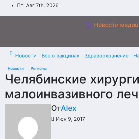
Перейти
Пт. Авг 7th, 2026
к
содержимому
⚕️ Новости медиц
Новости
Все о вакцинах
Здравоохранение
Н
Новости
Регионы
Челябинские хирург
малоинвазивного ле
От
Alex
Июн 9, 2017