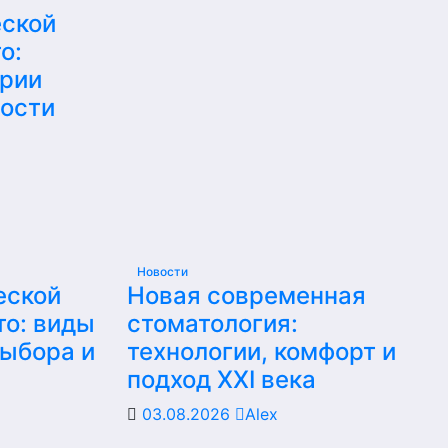
еской
о:
ерии
ности
Новости
еской
Новая современная
то: виды
стоматология:
выбора и
технологии, комфорт и
подход XXI века
03.08.2026
Alex