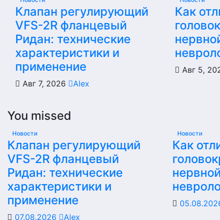
Клапан регулирующий
Как отл
VFS-2R фланцевый
голово
Ридан: технические
нервной
характеристики и
неврол
применение
Авг 5, 2
Авг 7, 2026
Alex
You missed
Новости
Новости
Клапан регулирующий
Как отл
VFS-2R фланцевый
головок
Ридан: технические
нервной
характеристики и
невроло
применение
05.08.20
07.08.2026
Alex