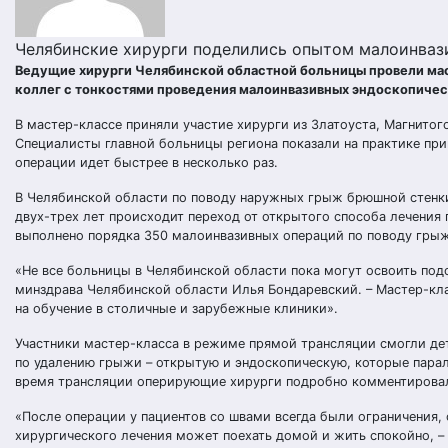
Челябинские хирурги поделились опытом малоинваз
Ведущие хирурги Челябинской областной больницы провели мас
коллег с тонкостями проведения малоинвазивных эндоскопиче
В мастер-классе приняли участие хирурги из Златоуста, Магнито
Специалисты главной больницы региона показали на практике пр
операции идет быстрее в несколько раз.
В Челябинской области по поводу наружных грыж брюшной стенки 
двух-трех лет происходит переход от открытого способа лечения
выполнено порядка 350 малоинвазивных операций по поводу грыж,
«Не все больницы в Челябинской области пока могут освоить подо
минздрава Челябинской области Илья Бондаревский. – Мастер-кла
на обучение в столичные и зарубежные клиники».
Участники мастер-класса в режиме прямой трансляции смогли де
по удалению грыжи – открытую и эндоскопическую, которые парал
время трансляции оперирующие хирурги подробно комментировали
«После операции у пациентов со швами всегда были ограничения, 
хирургического лечения может поехать домой и жить спокойно, 