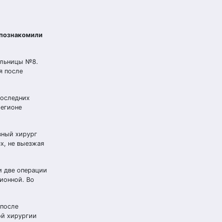
 познакомили
ольницы №8.
я после
последних
регионе
вный хирург
х, не выезжая
 две операции
ионной. Во
 после
ой хирургии