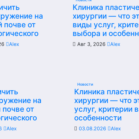
ичить
Клиника пластич
кружение на
хирургии — что эт
 почве от
виды услуг, крит
огического
выбора и особен
026
Alex
Авг 3, 2026
Alex
Новости
ичить
Клиника пластич
ружение на
хирургии — что э
 почве от
услуг, критерии 
гического
особенности
26
Alex
03.08.2026
Alex