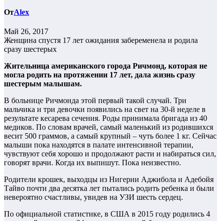
От
Alex
Май 26, 2017
Женщина спустя 17 лет ожидания забеременела и родила
сразу шестерых
Жительница американского города Ричмонд, которая не
могла родить на протяжении 17 лет, дала жизнь сразу
шестерым малышам.
В больнице Ричмонда этой первый такой случай. Три
мальчика и три девочки появились на свет на 30-й неделе в
результате кесарева сечения. Роды принимала бригада из 40
медиков. По словам врачей, самый маленький из родившихся
весит 500 граммов, а самый крупный – чуть более 1 кг. Сейчас
малыши пока находятся в палате интенсивной терапии,
чувствуют себя хорошо и продолжают расти и набираться сил,
говорят врачи. Когда их выпишут. Пока неизвестно.
Родители крошек, выходцы из Нигерии Аджибола и Адебойя
Тайво почти два десятка лет пытались родить ребенка и были
невероятно счастливы, увидев на УЗИ шесть сердец.
По официальной статистике, в США в 2015 году родились 4