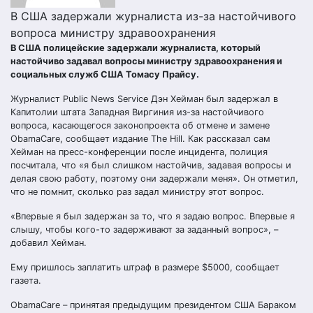
В США задержали журналиста из-за настойчивого
вопроса министру здравоохранения
В США полицейские задержали журналиста, который
настойчиво задавал вопросы министру здравоохранения и
социальных служб США Томасу Прайсу.
Журналист Public News Service Дэн Хейман был задержал в
Капитолии штата Западная Виргиния из-за настойчивого
вопроса, касающегося законопроекта об отмене и замене
ObamaCare, сообщает издание The Hill. Как рассказал сам
Хейман на пресс-конференции после инцидента, полиция
посчитала, что «я был слишком настойчив, задавая вопросы и
делая свою работу, поэтому они задержали меня». Он отметил,
что не помнит, сколько раз задал министру этот вопрос.
«Впервые я был задержан за то, что я задаю вопрос. Впервые я
слышу, чтобы кого-то задерживают за заданный вопрос», –
добавил Хейман.
Ему пришлось заплатить штраф в размере $5000, сообщает
газета.
ObamaCare – принятая предыдущим президентом США Бараком