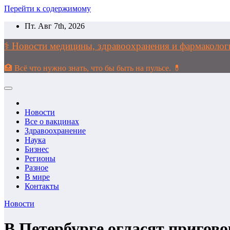
Перейти к содержимому
Пт. Авг 7th, 2026
⚕️ Новости медицины, здравоохранения и фармако
🏥 Всё что нужно знать, что бы быть на пульсе. 💊
Новости
Все о вакцинах
Здравоохранение
Наука
Бизнес
Регионы
Разное
В мире
Контакты
Новости
В Петербурге огласят пригово