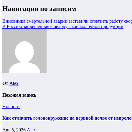
Навигация по записям
Виновника смертельной аварии заставили оплатить работу ско
В Россию запрещен ввоз белорусской молочной продукции
От
Alex
Похожая запись
Новости
Как отличить головокружение на нервной почве от невроло
Авг 5, 2026
Alex