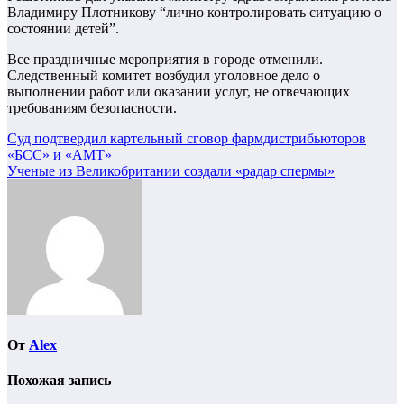
Владимиру Плотникову “лично контролировать ситуацию о
состоянии детей”.
Все праздничные мероприятия в городе отменили.
Следственный комитет возбудил уголовное дело о
выполнении работ или оказании услуг, не отвечающих
требованиям безопасности.
Навигация
Суд подтвердил картельный сговор фармдистрибьюторов
«БСС» и «АМТ»
по
Ученые из Великобритании создали «радар спермы»
записям
От
Alex
Похожая запись