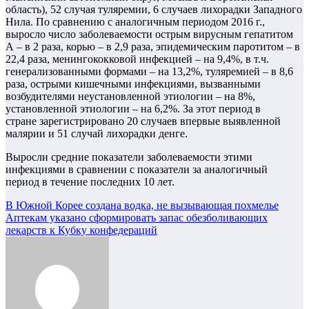
область), 52 случая туляремии, 6 случаев лихорадки Западного
Нила. По сравнению с аналогичным периодом 2016 г.,
выросло число заболеваемости острым вирусным гепатитом
А – в 2 раза, корью – в 2,9 раза, эпидемическим паротитом – в
22,4 раза, менингококковой инфекцией – на 9,4%, в т.ч.
генерализованными формами – на 13,2%, туляремией – в 8,6
раза, острыми кишечными инфекциями, вызванными
возбудителями неустановленной этиологии – на 8%,
установленной этиологии – на 6,2%. За этот период в
стране зарегистрировано 20 случаев впервые выявленной
малярии и 51 случай лихорадки денге.
Выросли средние показатели заболеваемости этими
инфекциями в сравнении с показатели за аналогичный
период в течение последних 10 лет.
Навигация
В Южной Корее создана водка, не вызывающая похмелье
Аптекам указано сформировать запас обезболивающих
по
лекарств к Кубку конфедераций
записям