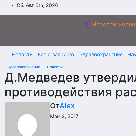
Перейти
Сб. Авг 8th, 2026
к
содержимому
⚕️ Новости медиц
Новости
Все о вакцинах
Здравоохранение
На
Здравоохранение
Новости
Д.Медведев утверди
противодействия ра
От
Alex
Май 2, 2017