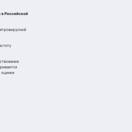
 в Российской
ретровирусной
астоту
ствование
тривается
т оценки