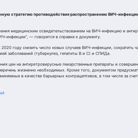
нную стратегию противодействия распространению ВИЧ-инфекции
селения медицинским освидетельствованием на ВИЧ-инфекцию и анти
Ч-инфекции”, — говорится в справке к документу.
к 2020 году снизить число новых случаев ВИЧ-инфекции, сократить ч
ей заболеваний (туберкулез, гепатиты B и С) и СПИДа.
ия цен на антиретровирусные лекарственные препараты и совершен
 перечень жизненно необходимых. Кроме того, документом предусма
меняемые в качестве барьерных контрацептивов, в том числе за сче
ца