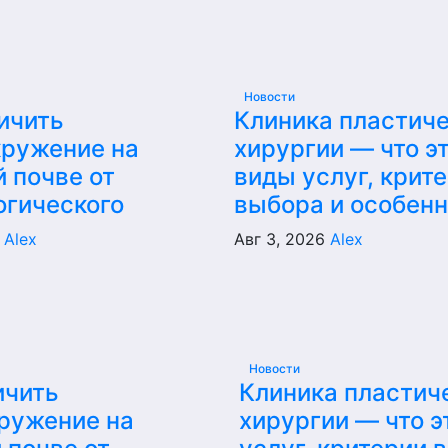
Новости
ичить
Клиника пластич
кружение на
хирургии — что эт
 почве от
виды услуг, крит
огического
выбора и особен
6
Alex
Авг 3, 2026
Alex
Новости
ичить
Клиника пластич
ружение на
хирургии — что э