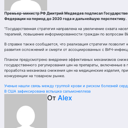
Премьер-министр РФ Дмитрий Медведев подписал Государстве
Федерации на период до 2020 года и дальнейшую перспективу.
“Государственная стратегия направлена на увеличение охвата на
терапией, повышение информированности граждан по вопросам ВИ
В справке также сообщается, что реализация стратегии позволит 
развития осложнений и смерти от ассоциированных с ВИЧ-инфекци
Планом предусмотрено внедрение эффективных механизмов снижен
государственного регулирования цен на препараты, включенные в
проработка механизма снижения цен на медицинские изделия, при
конкуренции на товарном рынке.
Навигация
Ученые нашли связь между группой крови и риском болезней серд
В США зафиксирована вспышка сальмонеллеза
по
От
Alex
записям