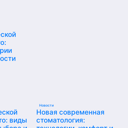
еской
о:
ерии
ности
Новости
еской
Новая современная
то: виды
стоматология: