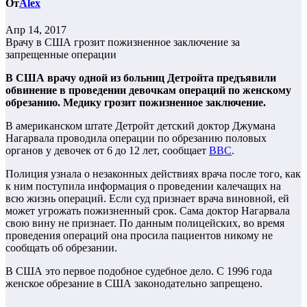
От
Alex
Апр 14, 2017
Врачу в США грозит пожизненное заключение за
запрещенные операции
В США врачу одной из больниц Детройта предъявили
обвинение в проведении девочкам операций по женскому
обрезанию. Медику грозит пожизненное заключение.
В американском штате Детройт детский доктор Джумана
Нагарвала проводила операции по обрезанию половых
органов у девочек от 6 до 12 лет, сообщает
BBC
.
Полиция узнала о незаконных действиях врача после того, как
к ним поступила информация о проведении калечащих на
всю жизнь операций. Если суд признает врача виновной, ей
может угрожать пожизненный срок. Сама доктор Нагарвала
свою вину не признает. По данным полицейских, во время
проведения операций она просила пациентов никому не
сообщать об обрезании.
В США это первое подобное судебное дело. С 1996 года
женское обрезание в США законодательно запрещено.